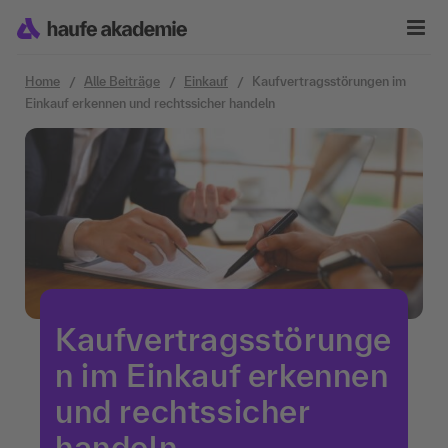
Zum Inhalt springen
Home
Alle Beiträge
Einkauf
Kaufvertragsstörungen im
Einkauf erkennen und rechtssicher handeln
Kaufvertragsstörunge
n im Einkauf erkennen
und rechtssicher
handeln