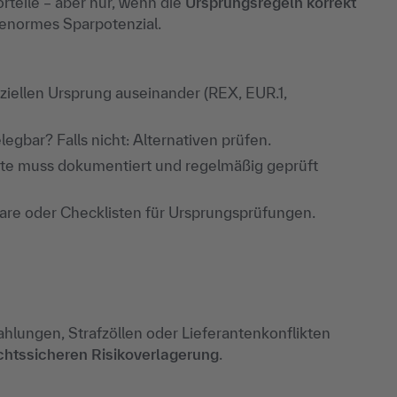
rteile – aber nur, wenn die
Ursprungsregeln korrekt
 enormes Sparpotenzial.
ziellen Ursprung auseinander (REX, EUR.1,
legbar? Falls nicht: Alternativen prüfen.
te muss dokumentiert und regelmäßig geprüft
e oder Checklisten für Ursprungsprüfungen.
hlungen, Strafzöllen oder Lieferantenkonflikten
chtssicheren Risikoverlagerung
.