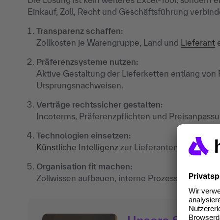
Einkauf, Zoll, Recht und Geschäftsführung verbind
Transparenz schaffen:
Zollkosten je Warengruppe, Land und
Lieferant
e
Präferenzsysteme nutzen:
Aktive Gestaltung der Lieferketten entlang vo
Ursprungsnachweisen.
Verträge rechtssicher gestalten:
Incoterms, Präferenzpflichten und Preisanpassun
Technologien einsetzen:
Künstliche Intelligenz
zur Lieferantensuche, Prä
Organisation fit machen:
Zollwissen aufbauen, interne Prozesse zollsich