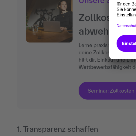
Unsere Semina
Zollkosten i
abwehren
Lerne praxisnahe Strate
deine Zollkosten nachha
hilft dir, Einkauf und Li
Wettbewerbsfähigkeit d
Seminar: Zollkosten
1. Transparenz schaffen