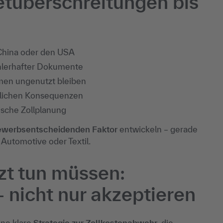
etüberschreitungen bis
 China oder den USA
lerhafter Dokumente
en ungenutzt bleiben
tlichen Konsequenzen
ische Zollplanung
ewerbsentscheidenden Faktor
entwickeln – gerade
Automotive oder Textil.
t tun müssen:
 nicht nur akzeptieren
ine klare
Strategie zur Zollkostenabwehr
, die