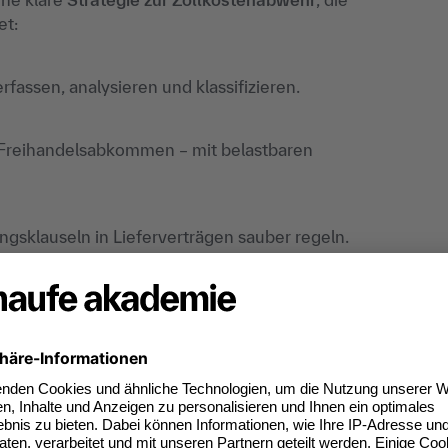
et:
rfassen, analysieren und klassifizieren.
n Freihandelsabkommen – mit belastbaren
gsklauseln in Lieferverträgen sauber regeln.
ferenzprüfung und Sanktionskontrolle nutzen.
er dokumentieren, regelmäßige Audits durchführen.