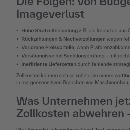
Die Folgen: Von Budg
Imageverlust
Hohe Strafzollbelastung
z. B. bei Importen aus
Rückzahlungen & Nachverzollungen
wegen feh
Verlorene Preisvorteile
, wenn Präferenzabkomm
Versäumnisse bei Sanktionsprüfung
– mit rech
Ineffiziente Lieferketten
durch fehlende strateg
Zollkosten können sich so schnell zu einem
wettb
in margensensitiven Branchen wie Maschinenbau, 
Was Unternehmen jetz
Zollkosten abwehren –
Die Lösung ist kein weiteres Excel-Tool, sondern e