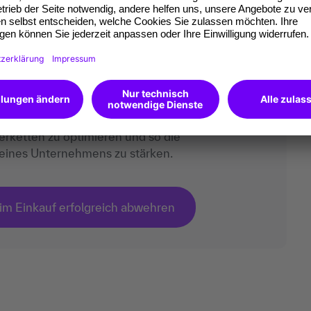
rempfehlung
m Einkauf erfolgreich
gien, um Strafzölle wirksam abzuwehren und
ltig zu senken. Der leicht umsetzbare Leitfaden
eferketten zu optimieren und so die
eines Unternehmens zu stärken.
 im Einkauf erfolgreich abwehren