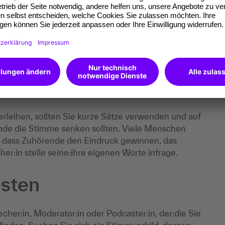
 der zuvor beschriebenen Zwerchfellatmung tief ein
des „Hmmm“, bis dieser Ton in Ihrem Schädel
re Frequenz ein. Vor dem nächsten beruflichen
 ein. Das Ergebnis: Ein wohlklingender, starker
Punkt
leihen, sollten Sie kurze Sätze verwenden und auf
ende die Stimme senken sollten. Viele Menschen
 dass Zuhörende den Eindruck gewinnen, das
er:in stelle seine:ihre eigenen Worte infrage.
esten
er:in, Moderator:in oder Podcaster:in, der:die Sie