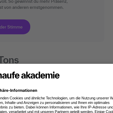
oll. So gewinnst du mehr Präsenz,
irst von anderen ernstgenommen.
 der Stimme
 Tons
 dass bei ihnen die Stimme aufgrund der
 geht und sich womöglich sogar überschlägt. Das
petent wirken, denn die meisten Menschen
– und damit auch als kompetent. Diese
n zu tun. Bereits mit ca. 58 Tagen entwickeln wir als
ir die Sprache unserer Umgebung durch das
Stimmlage entspricht. Und so produzieren Sie diesen