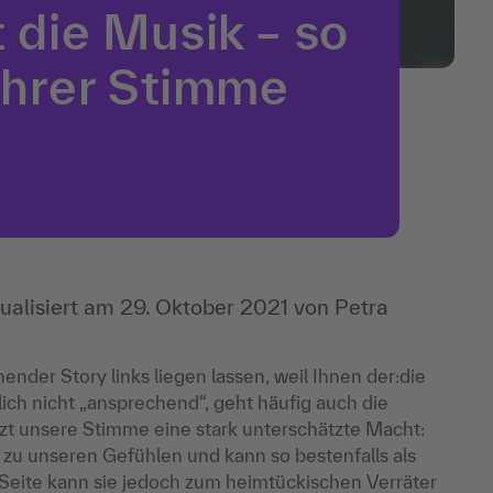
 die Musik – so
 Ihrer Stimme
ualisiert am
29. Oktober 2021
von
Petra
nder Story links liegen lassen, weil Ihnen der:die
lich nicht „ansprechend“, geht häufig auch die
tzt unsere Stimme eine stark unterschätzte Macht:
u unseren Gefühlen und kann so bestenfalls als
 Seite kann sie jedoch zum heimtückischen Verräter