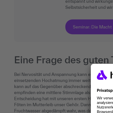
entspannt und wirkungsv
Selbstsicherheit und w
Seminar: Die Macht
Eine Frage des guten
Bei Nervosität und Anspannung kann es passieren,
einsetzenden Hochatmung immer weiter nach oben
kann auf das Gegenüber abschreckend und inkom
empfinden eine mittlere Stimmlage als angenehm 
Entscheidung hat mit unseren ersten Hörerfahrunge
Föten im Mutterleib unser Gehör. Dann nehmen w
Fruchtwasser abgedämpft wahr, was der mittleren 