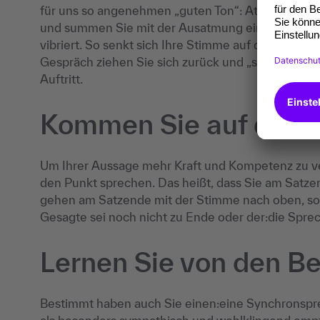
für uns so angenehmen „guten Ton“: Atmen Sie mit
und summen Sie mit der Ausatmung ein zustimmen
vibriert. So senkt sich Ihre Stimme auf die mittle
Gespräch ziehen Sie sich zurück und „summen“ sich
Auftritt.
Kommen Sie auf den 
Um Ihrer Aussage mehr Kraft und Kompetenz zu ver
den Punkt sprechen. Das heißt, dass Sie am Satz
gehen am Satzende mit der Stimme nach oben, so
Gesagte sei noch nicht zu Ende oder der:die Sprech
Lernen Sie von den B
Bestimmt haben auch Sie einen:eine Synchronsprech