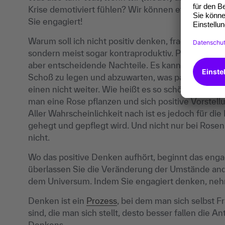
Krise demotiviert fühlen? Wir können etwas dagege
Sie engagiert!
Warum soll ich nicht positiv denken, fragen Sie sic
sondern meist sogar kontraproduktiv. Positives De
aber entscheidende Nachteile. Es kann sogar schäd
Schoß zu legen und abzuwarten, was passiert. Mach
einen nicht weiter. Wie heißt es so schön? „Vertrau
man eine Rose pflanzen und sich positive Vorstel
Aller Wahrscheinlichkeit nach ist es jedoch für die
gehegt und gepflegt wird. Und nicht nur bei Rosen 
nicht.
Wo das positive Denken aufhört, beginnt das enga
überlassen Sie die Veränderung der Umstände and
dem Universum. Indem Sie engagiert denken, neh
Denken ist ein
Prozess
, bei dem man sich selbst F
sind, die man sich stellt, desto besser fallen die 
Denkens.