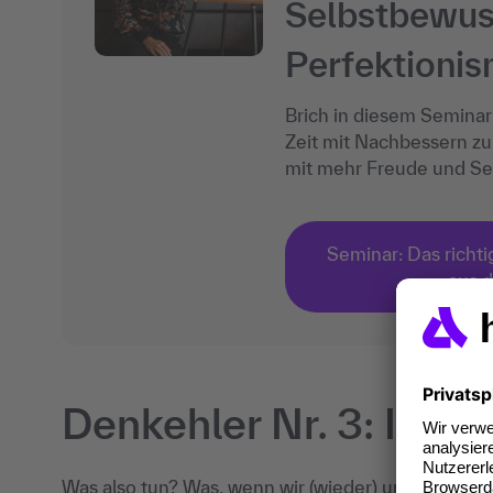
Selbstbewus
Perfektionis
Brich in diesem Seminar 
Zeit mit Nachbessern zu
mit mehr Freude und Se
Seminar: Das richt
aus d
Denkehler Nr. 3: Ich m
Was also tun? Was, wenn wir (wieder) unser Beste