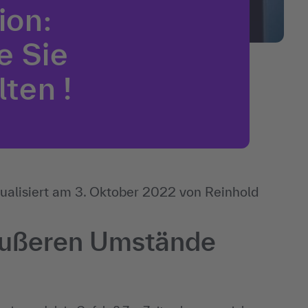
ion:
e Sie
ten !
ualisiert am
3. Oktober 2022
von
Reinhold
 äußeren Umstände