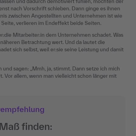
gelassen und dadurch demotiviert fühlen, möchten der
enst nach Vorschrift schieben. Dann ginge es ihnen
ltnis zwischen Angestellten und Unternehmen ist wie
Seite, verlieren im Endeffekt beide Seiten.
der:die Mitarbeiter:in dem Unternehmen schadet. Was
er näheren Betrachtung wert. Und da lautet die
det sich selbst, weil er:sie seine Leistung und damit
und sagen: „Mmh, ja, stimmt. Dann setze ich mich
ht. Vor allem, wenn man vielleicht schon länger mit
rempfehlung
 Maß finden: