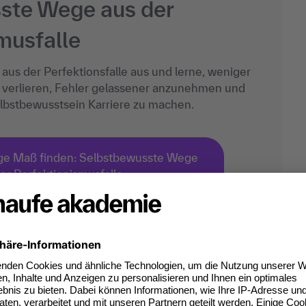
ste Wege aus der
musfalle
aus der Perfektionsfalle aus und lerne, weniger
 verlieren, Fehler gelassener anzunehmen und
lbstbewusstsein Karriere zu machen.
ige Maß finden: Selbstbewusste Wege
er Perfektionismusfalle
uss positiv denken!
s geben wollen, uns aber dennoch von der aktuellen