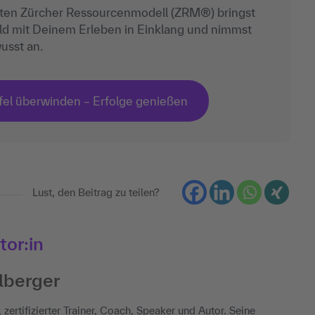
erten Zürcher Ressourcenmodell (ZRM®) bringst
ld mit Deinem Erleben in Einklang und nimmst
usst an.
fel überwinden – Erfolge genießen
Lust, den Beitrag zu teilen?
tor:in
elberger
 zertifizierter Trainer, Coach, Speaker und Autor. Seine