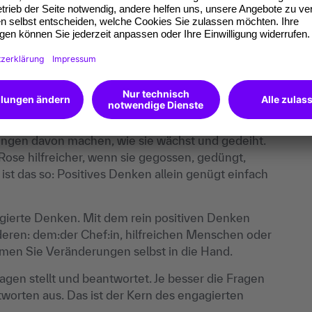
n tun: Denken Sie auf keinen Fall positiv – denken
h möglicherweise? Nun, das ist nicht nur hinderlich,
nken ist passives Denken. Das ist zwar bequem, hat
lich sein. Denn es verführt dazu, die Hände in den
en wir es kurz: Rein positives Denken allein bringt
e auf Gott, aber binde dein Pferd an.“ Natürlich kann
lungen davon machen, wie sie wächst und gedeiht.
 Rose hilfreicher, wenn sie gegossen, gedüngt,
ist das so: Positives Denken allein genügt einfach
gierte Denken. Mit dem rein positiven Denken
eren: dem:der Chef:in, hilfreichen Menschen oder
men Sie Veränderungen selbst in die Hand.
ragen stellt und beantwortet. Je besser die Fragen
Antworten aus. Das ist der Kern des engagierten