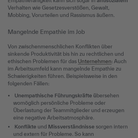
Empathiefähigkeit
kann sich sogar in
antisozialem
Verhalten wie Gesetzesverstößen, Gewalt,
Mobbing, Vorurteilen und Rassismus äußern.
Mangelnde Empathie im Job
Von zwischenmenschlichen Konflikten über
sinkende Produktivität bis hin zu rechtlichen und
ethischen Problemen für das
Unternehmen
: Auch
im Arbeitsumfeld kann mangelnde Empathie zu
Schwierigkeiten führen. Beispielsweise in den
folgenden Fällen:
U
nempathische
F
ührungskräfte ü
bersehen
womöglich persönliche Probleme oder
Überlastung der Teammitglieder und erzeugen
eine negative Arbeitsatmosphäre.
Konflikte
und
Missverst
ändnisse
sorgen intern
und extern für Probleme. So kann