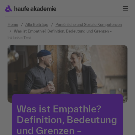
Zum Inhalt springen
Home
Alle Beiträge
Persönliche und Soziale Kompetenzen
Was ist Empathie? Definition, Bedeutung und Grenzen –
inklusive Test
Was ist Empathie?
Definition, Bedeutung
und Grenzen –