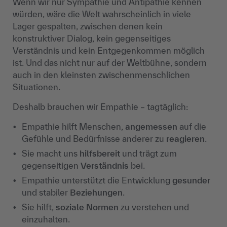
Wenn wir nur Sympathie und Antipathie kennen
würden, wäre die Welt wahrscheinlich in viele
Lager gespalten, zwischen denen kein
konstruktiver Dialog, kein gegenseitiges
Verständnis und kein Entgegenkommen möglich
ist. Und das nicht nur auf der Weltbühne, sondern
auch in den kleinsten zwischenmenschlichen
Situationen.
Deshalb brauchen wir Empathie
– tagt
äglich:
Empathie hilft Menschen,
angemessen
auf die
Gef
ühle und Bedürfnisse anderer zu
reagieren
.
Sie macht uns
hilfsbereit
und tr
ägt zum
gegenseitigen
Verständnis
bei.
Empathie unterst
ützt die Entwicklung
gesunder
und stabiler
Beziehungen
.
Sie hilft,
soziale Normen
zu verstehen und
einzuhalten.