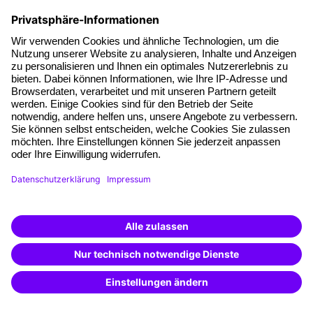
Haufe Sommer-Akademie
Öffentliche Fördermittel
Transfersicherung
Die letzten Artikel
KI Texte menschlicher machen und unverwechselbar
bleiben
KI-Projekte zum Erfolg bringen
Hitzeschutz am Arbeitsplatz
KI in der Payroll: Warum Entgelt-Fachkräfte jetzt neue
Kompetenzen brauchen
AGB
Impressum