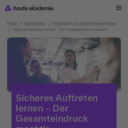
Zum Inhalt springen
Home
Alle Beiträge
Persönliche und Soziale Kompetenzen
Sicheres Auftreten lernen – Der Gesamteindruck macht‘s
Sicheres Auftreten
lernen – Der
Gesamteindruck