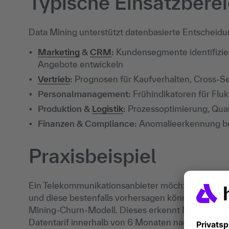
Typische Einsatzbere
Data Mining unterstützt datenbasierte Entscheidu
Marketing
&
CRM
:
Kundensegmente identifizier
Angebote entwickeln
Vertrieb
:
Prognosen für Kaufverhalten, Cross-Se
Personalmanagement:
Frühindikatoren für Flukt
Produktion &
Logistik
:
Prozessoptimierung, Qua
Finanzen & Compliance:
Anomalieerkennung bei
Praxisbeispiel
Ein Telekommunikationsanbieter möchte mehr übe
und diese bestenfalls vorhersagen können. Hierfür
Mining-Churn-Modell. Dieses erkennt Muster wie:
Datentarif innerhalb von 6 Monaten nach Vertrag