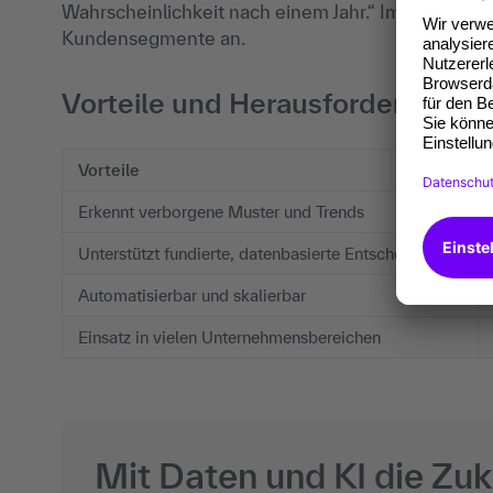
Wahrscheinlichkeit nach einem Jahr.“ Im Anschluss
Kundensegmente an.
Vorteile und Herausforderungen 
Vorteile
Erkennt verborgene Muster und Trends
Unterstützt fundierte, datenbasierte Entscheidungen
Automatisierbar und skalierbar
Einsatz in vielen Unternehmensbereichen
Mit Daten und KI die Zuk