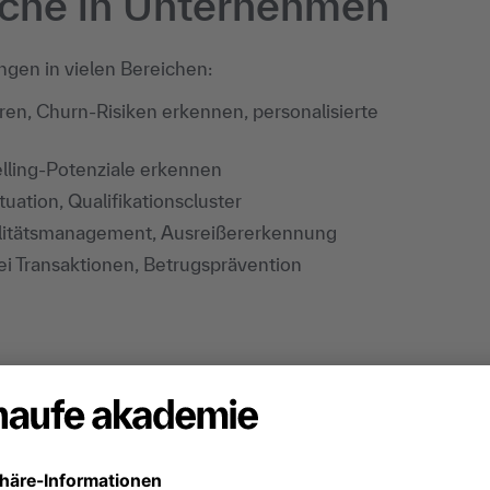
iche in Unternehmen
ngen in vielen Bereichen:
en, Churn-Risiken erkennen, personalisierte
lling-Potenziale erkennen
uation, Qualifikationscluster
litätsmanagement, Ausreißererkennung
 Transaktionen, Betrugsprävention
r die Gründe hinter Vertragskündigungen erfahren
 verwendet er ein überwacht trainiertes Data-
 „Kunden und Kundinnen unter 30, die ihren
sbeginn ändern, kündigen mit hoher