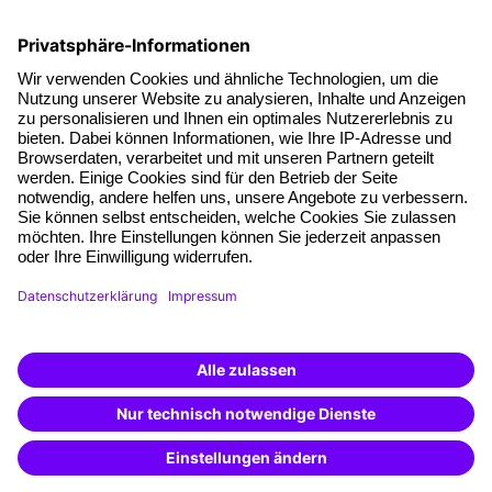
Die letzten Artikel
Führung im KI-Zeitalter: Wie Human-AI-Leadership Teams
stark macht
Operatives Personalmanagement: Aufgaben, Prozesse
und Grundlagen im Überblick
KI Texte menschlicher machen und unverwechselbar
bleiben
KI-Projekte zum Erfolg bringen
AGB
Impressum
Datenschutz
Cookie-Einstellungen
Facebook
LinkedIn
Instagram
Xing
YouTube
TikTok