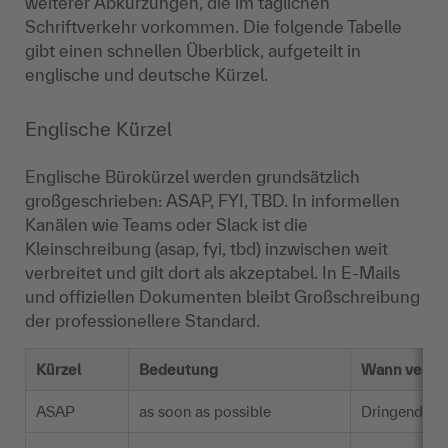
weiterer Abkürzungen, die im täglichen
Schriftverkehr vorkommen. Die folgende Tabelle
gibt einen schnellen Überblick, aufgeteilt in
englische und deutsche Kürzel.
Englische Kürzel
Englische Bürokürzel werden grundsätzlich
großgeschrieben: ASAP, FYI, TBD. In informellen
Kanälen wie Teams oder Slack ist die
Kleinschreibung (asap, fyi, tbd) inzwischen weit
verbreitet und gilt dort als akzeptabel. In E-Mails
und offiziellen Dokumenten bleibt Großschreibung
der professionellere Standard.
Kürzel
Bedeutung
Wann verw
ASAP
as soon as possible
Dringende A