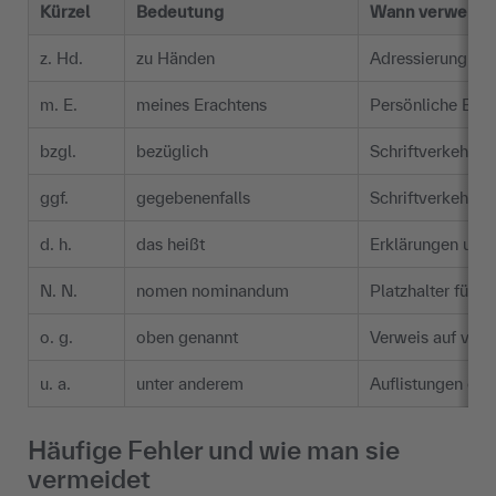
Kürzel
Bedeutung
Wann verwende
z. Hd.
zu Händen
Adressierung an
m. E.
meines Erachtens
Persönliche Ein
bzgl.
bezüglich
Schriftverkehr a
ggf.
gegebenenfalls
Schriftverkehr a
d. h.
das heißt
Erklärungen und 
N. N.
nomen nominandum
Platzhalter für 
o. g.
oben genannt
Verweis auf vorh
u. a.
unter anderem
Auflistungen ohn
Häufige Fehler und wie man sie
vermeidet