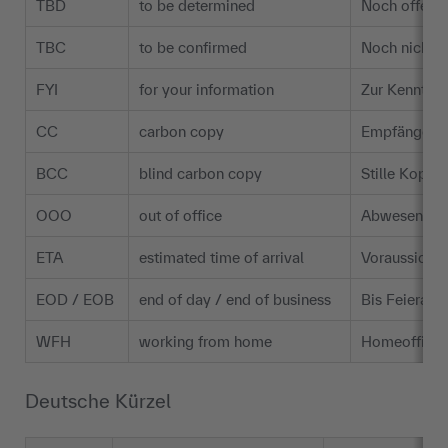
TBD
to be determined
Noch offene 
TBC
to be confirmed
Noch nicht b
FYI
for your information
Zur Kenntnis
CC
carbon copy
Empfänger:in
BCC
blind carbon copy
Stille Kopie
OOO
out of office
Abwesenheits
ETA
estimated time of arrival
Voraussichtl
EOD / EOB
end of day / end of business
Bis Feierabe
WFH
working from home
Homeoffice-
Deutsche Kürzel