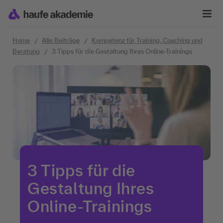
Zum Inhalt springen
Home
Alle Beiträge
Kompetenz für Training, Coaching und
Beratung
3 Tipps für die Gestaltung Ihres Online-Trainings
3 Tipps für die
Gestaltung Ihres
Online-Trainings