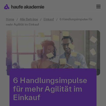
Zum Inhalt springen
Home
Alle Beiträge
Einkauf
6 Handlungsimpulse für
mehr Agilität im Einkauf
6 Handlungsimpulse
für mehr Agilität im
Einkauf