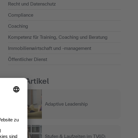
Recht und Datenschutz
Compliance
Coaching
Kompetenz für Training, Coaching und Beratung
Immobilienwirtschaft und -management
Öffentlicher Dienst
Top-Artikel
Adaptive Leadership
Stufen & Laufzeiten im TVöD: