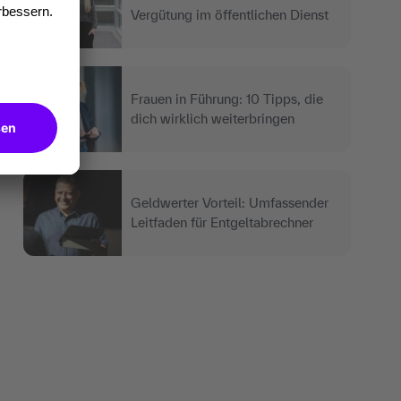
Vergütung im öffentlichen Dienst
Frauen in Führung: 10 Tipps, die
dich wirklich weiterbringen
Geldwerter Vorteil: Umfassender
Leitfaden für Entgeltabrechner