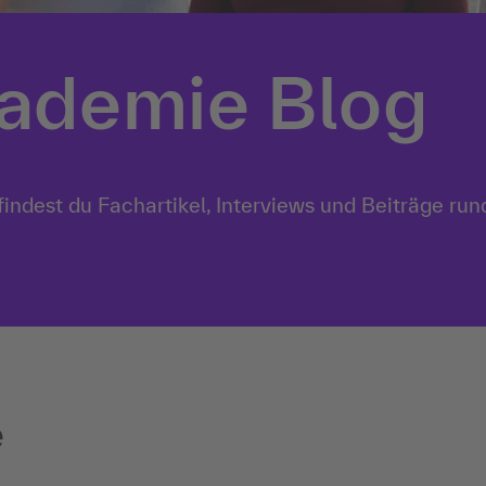
ademie Blog
indest du Fachartikel, Interviews und Beiträge ru
e