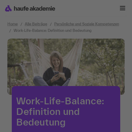
Zum Inhalt springen
Home
Alle Beiträge
Persönliche und Soziale Kompetenzen
Work-Life-Balance: Definition und Bedeutung
Work-Life-Balance:
Definition und
Bedeutung