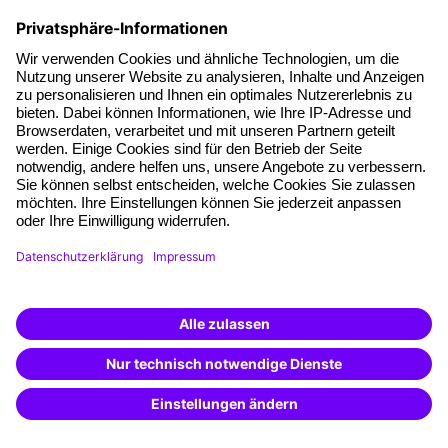
Kostenloser Quick-Guide
Work-Family-Balance
10 Tipps für den Spagat zwischen Job und Care-
Arbeit
Lerne dem Mental Load zu entkommen, dich
vom Perfektionismus zu verabschieden, Stress
Inhaltsverzeichnis
abzubauen, deine Resilienz & Selbstfürsorge zu
stärken und noch viel mehr. Mit diesen 10