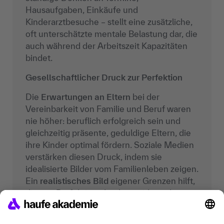
Hausaufgaben, Einkäufe und
Kinderarztbesuche – stellt eine zusätzliche,
oft unterschätzte mentale Belastung dar, die
auch während der Arbeitszeit Kapazitäten
bindet.
Gesellschaftlicher Druck zur Perfektion
Die
Erwartungen an Eltern
bei der
Vereinbarkeit von Familie und Beruf waren
nie höher: beruflich erfolgreich sein und
gleichzeitig präsente, geduldige Eltern, die
ihre Kinder optimal fördern. Soziale Medien
verstärken diesen Druck, indem sie
idealisierte Bilder vom Familienleben zeigen.
Ein
realistisches Bild
eigener Grenzen hilft,
diesem Perfektionsdruck zu widerstehen.