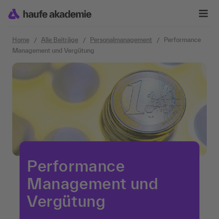
Zum Inhalt springen
Home
Alle Beiträge
Personalmanagement
Performance
Management und Vergütung
Performance
Management und
Vergütung