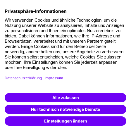
Die letzten Artikel
Führung im KI-Zeitalter: Wie Human-AI-Leadership Teams
stark macht
Operatives Personalmanagement: Aufgaben, Prozesse
und Grundlagen im Überblick
KI Texte menschlicher machen und unverwechselbar
bleiben
KI-Projekte zum Erfolg bringen
AGB
Impressum
Datenschutz
Cookie-Einstellungen
Facebook
LinkedIn
Instagram
Xing
YouTube
TikTok