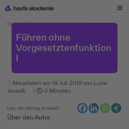
Zum Inhalt springen
Home
Führen ohne Vorgesetztenfunktion I
Führen ohne
Vorgesetztenfunktion
I
Aktualisiert am
19. Juli 2018
von
Luise
Janasik
0 Minuten
Lust, den Beitrag zu teilen?
Über den Autor