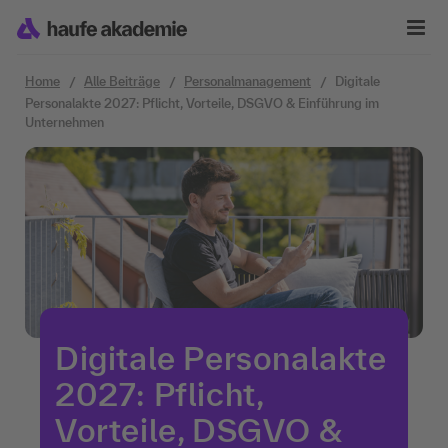
Zum Inhalt springen
Home
Alle Beiträge
Personalmanagement
Digitale
Personalakte 2027: Pflicht, Vorteile, DSGVO & Einführung im
Unternehmen
Digitale Personalakte
2027: Pflicht,
Vorteile, DSGVO &