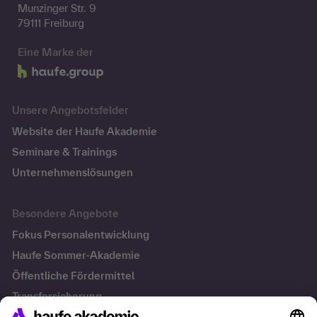
Munzinger Str. 9
79111 Freiburg
Eine Marke der
Unsere Angebotsfelder
Website der Haufe Akademie
Seminare & Trainings
Unternehmenslösungen
Besondere Angebote
Fokus Personalentwicklung
Haufe Sommer-Akademie
Öffentliche Fördermittel
Transfersicherung