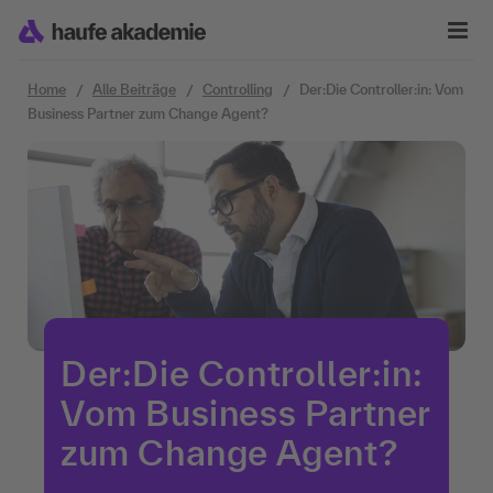
Zum Inhalt springen
Home
Alle Beiträge
Controlling
Der:Die Controller:in: Vom
Business Partner zum Change Agent?
Der:Die Controller:in:
Vom Business Partner
zum Change Agent?