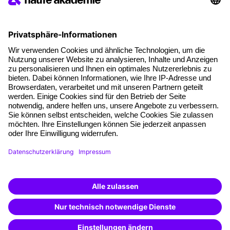
Die letzten Artikel
Führung im KI-Zeitalter: Wie Human-AI-Leadership Teams
stark macht
Operatives Personalmanagement: Aufgaben, Prozesse
und Grundlagen im Überblick
KI Texte menschlicher machen und unverwechselbar
bleiben
KI-Projekte zum Erfolg bringen
AGB
Impressum
Datenschutz
Cookie-Einstellungen
Facebook
LinkedIn
Instagram
Xing
YouTube
TikTok