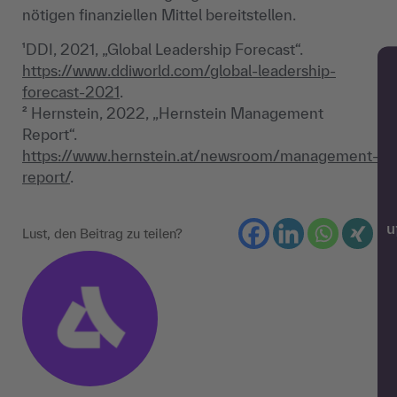
nötigen finanziellen Mittel bereitstellen.
¹DDI, 2021, „Global Leadership Forecast“.
https://www.ddiworld.com/global-leadership-
forecast-2021
.
² Hernstein, 2022, „Hernstein Management
Report“.
https://www.hernstein.at/newsroom/management-
report/
.
w
Lust, den Beitrag zu teilen?