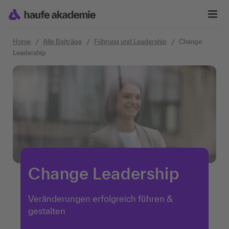
Zum Inhalt springen
Home
Alle Beiträge
Führung und Leadership
Change
Leadership
Change Leadership
Veränderungen erfolgreich führen &
gestalten