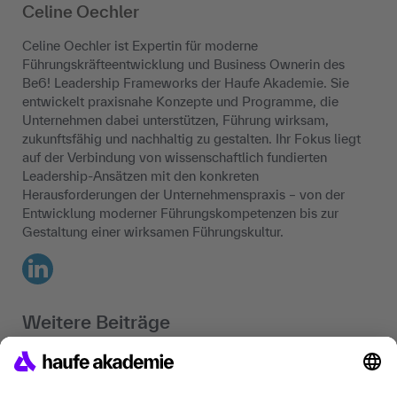
Celine Oechler
Celine Oechler ist Expertin für moderne
Führungskräfteentwicklung und Business Ownerin des
Be6! Leadership Frameworks der Haufe Akademie. Sie
entwickelt praxisnahe Konzepte und Programme, die
Unternehmen dabei unterstützen, Führung wirksam,
zukunftsfähig und nachhaltig zu gestalten. Ihr Fokus liegt
auf der Verbindung von wissenschaftlich fundierten
Leadership-Ansätzen mit den konkreten
Herausforderungen der Unternehmenspraxis – von der
Entwicklung moderner Führungskompetenzen bis zur
Gestaltung einer wirksamen Führungskultur.
LinkedIn
Weitere Beiträge