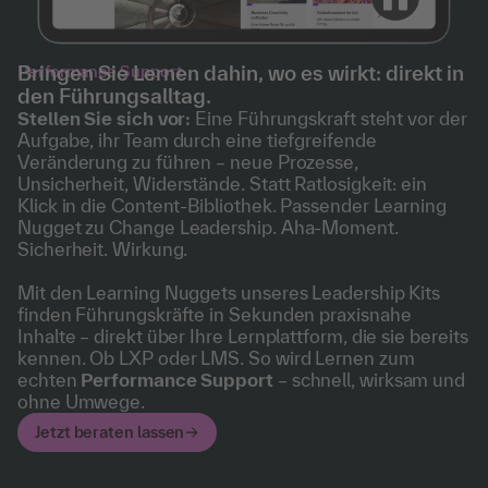
Bringen Sie Lernen dahin, wo es wirkt: direkt in
Performance Support
den Führungsalltag.
Stellen Sie sich vor:
Eine Führungskraft steht vor der
Aufgabe, ihr Team durch eine tiefgreifende
Veränderung zu führen – neue Prozesse,
Unsicherheit, Widerstände. Statt Ratlosigkeit: ein
Klick in die Content-Bibliothek. Passender Learning
Nugget zu Change Leadership. Aha-Moment.
Sicherheit. Wirkung.
Mit den Learning Nuggets unseres Leadership Kits
finden Führungskräfte in Sekunden praxisnahe
Inhalte – direkt über Ihre Lernplattform, die sie bereits
kennen. Ob LXP oder LMS. So wird Lernen zum
echten
Performance Support
– schnell, wirksam und
ohne Umwege.
Jetzt beraten lassen