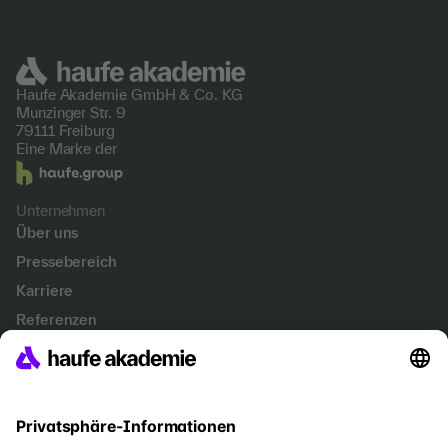
Haufe Akademie GmbH &
Co. KG
Munzinger Str. 9
79111 Freiburg
Eine Marke der
Unternehmen
Über uns
Pressebereich
Karriere
Referenzen
Soziale Verantwortung
Fakten
Services
Newsletter