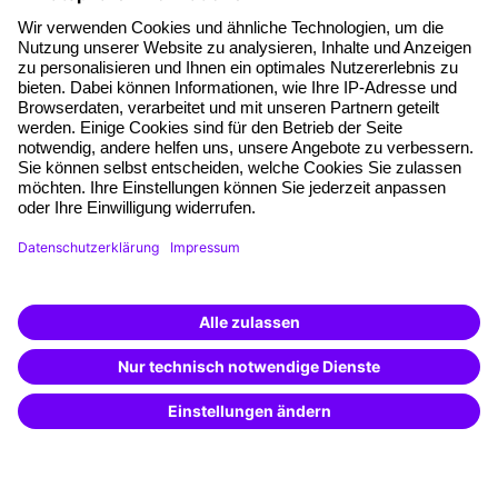
Über unser Angebot
Planungssicherheit
Freie Seminarplätze
Qualitätsstandards
Planung und Locations
Fördermöglichkeiten
Weiterbildungs-App
Unternehmenslösungen
Weiterbildung finden -
mit KI-Power!
Besondere Angebote
Beschreibe was du suchst und erhalte
passende Weiterbildungen vom
KI-Berater
Potenzialanalyse
– schnell und treffsicher.
Transfercoaching
Coaching