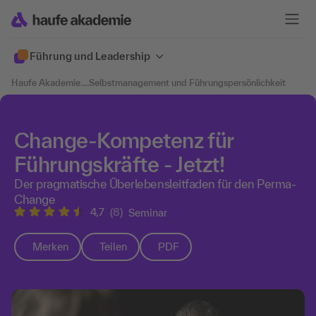
Führung und Leadership
Haufe Akademie
....
Selbstmanagement und Führungspersönlichkeit
Change-Kompetenz für
Führungskräfte - Jetzt!
Der pragmatische Überlebensleitfaden für den Perma-
Change
4,7
(8)
Seminar
Merken
Teilen
PDF