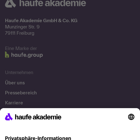
Haufe Akademie GmbH & Co. KG
Munzinger Str. 9
79111 Freiburg
Eine Marke der
Unternehmen
Über uns
Pressebereich
Karriere
Referenzen
Soziale Verantwortung
Fakten