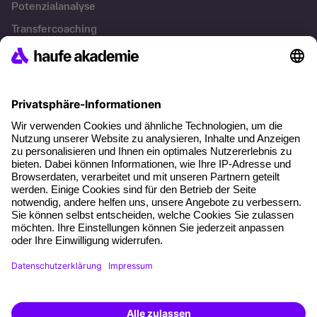
Potenzialanalyse
Transfercoaching
Coaching
Kontakt & Support
Kontakt
FAQ
+49 761 595339-00
AGB
Impressum
Datenschutz
Cookie-Einstellungen
Weiterbildung finden -