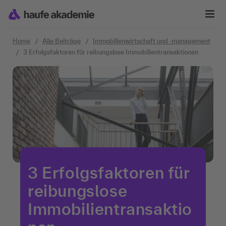
Zum Inhalt springen
Home
Alle Beiträge
Immobilienwirtschaft und ‐management
3 Erfolgsfaktoren für reibungslose Immobilientransaktionen
3 Erfolgsfaktoren für
reibungslose
Immobilientransaktio