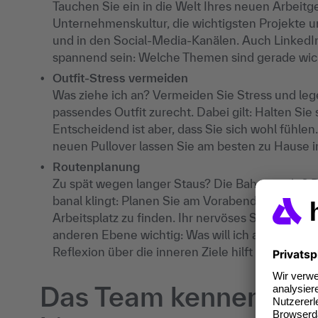
Tauchen Sie ein in die Welt Ihres neuen Arbeitg
Unternehmenskultur, die wichtigsten Projekte un
und in den Social-Media-Kanälen. Auch LinkedI
spannend sein: Welche Themen sind gerade wich
Outfit-Stress vermeiden
Was ziehe ich an? Vermeiden Sie Stress und leg
passendes Outfit zurecht. Dabei gilt: Halten S
Entscheidend ist aber, dass Sie sich wohl fühl
neuen Pullover lassen Sie am besten zu Hause 
Routenplanung
Zu spät wegen langer Staus? Die Bahn streikt? De
banal klingt: Planen Sie am Vorabend ein paar
Arbeitsplatz zu finden. Ihr nervöses Selbst wird
anderen Ebene wichtig: Was will ich an meinem 
Reflexion über die inneren Ziele hilft bei der 
Das Team kennenlernen