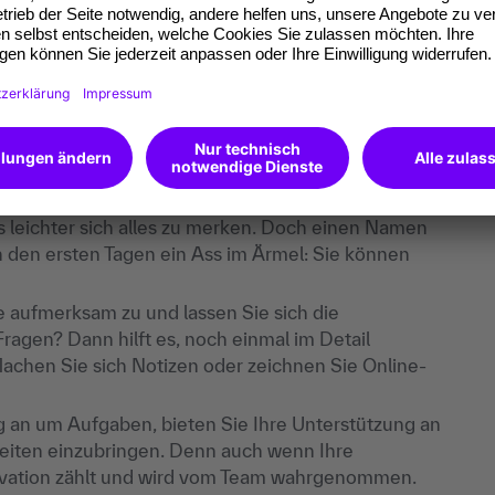
itiven Eindruck zu hinterlassen. Von Anfang an
ber Ihren neuen Kolleg:innen: Stellen Sie Fragen
. Schließlich geht es vor allem darum Neues zu
. Halten Sie bei Vorstellungsrunden Blickkontakt und
s leichter sich alles zu merken. Doch einen Namen
 den ersten Tagen ein Ass im Ärmel: Sie können
ie aufmerksam zu und lassen Sie sich die
ragen? Dann hilft es, noch einmal im Detail
Machen Sie sich Notizen oder zeichnen Sie Online-
ang an um Aufgaben, bieten Sie Ihre Unterstützung an
keiten einzubringen. Denn auch wenn Ihre
tivation zählt und wird vom Team wahrgenommen.