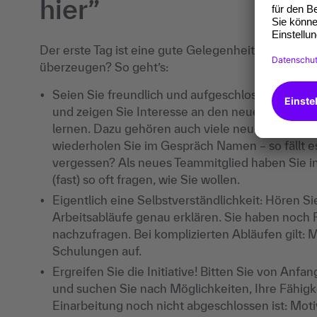
hier”
Der erste Tag ist eine gute Gelegenheit, einen pos
überzeugen? So geht’s:
Seien Sie freundlich und aufgeschlossen gegenü
und zeigen Sie Interesse an den neuen Aufgaben
lernen. Dazu gehören auch viele neue Gesichter
wiederholen Sie im Gespräch Namen – so fällt e
vergessen? Als neues Teammitglied haben Sie in
(fast) so oft fragen, wie Sie wollen.
Eigentlich eine Selbstverständlichkeit: Hören S
Arbeitsabläufe genau erklären. Sie haben noch F
nachzufragen. Bei komplizierten Abläufen gilt: 
Schulungen auf.
Ergreifen Sie die Initiative! Bitten Sie von Anf
und suchen Sie nach Möglichkeiten, Ihre Fähig
Einarbeitung noch nicht abgeschlossen ist: Mo