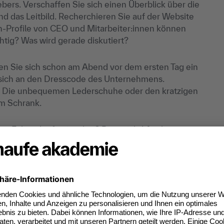
ebers. Verschaffen Sie sich einen Überblick über die
d das Leitbild. Recherchieren Sie auf der Website
n-Profile von CEO und Mitarbeiter:innen können
tig? Was wird gerade diskutiert?
en Sie sich schon am Abend vor dem ersten Tag ein
ie sich an den Dresscode des Unternehmens.
en. Die unbequemen Lederschuhe oder den kratzigen
im Schrank.
r Fahrradreifen ist platt? Bitte nicht! Auch wenn es
 Minuten ein, um die passende Route zum neuen
 es Ihnen danken. Routenplanung ist auch auf einer
ersten Tag erreichen? Wie möchte ich wirken? Eine
konkreten Umsetzung
: „Hallo, ich bin neu