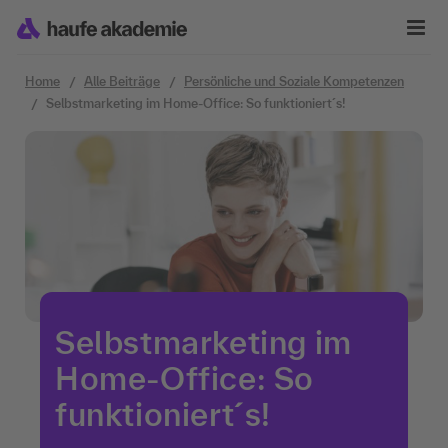
Zum Inhalt springen
Home
Alle Beiträge
Persönliche und Soziale Kompetenzen
Selbstmarketing im Home-Office: So funktioniert´s!
Selbstmarketing im
Home-Office: So
funktioniert´s!