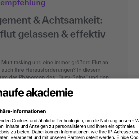
rempfehlung
ement & Achtsamkeit:
flut gelassen & effektiv
, Multitasking und eine immer größere Flut an
s auch Ihre Herausforderungen? In diesem
es um das Phänomen des „Busy-Seins“ und den
Stresslevel. Erlangen Sie mehr Fokus durch
ment – für einen entspannteren und
t der Infoflut. Stärken Sie Ihre Widerstandskraft
-Konzept). Sie finden Ihren individuellen
g mit herausfordernden Arbeitssituationen,
rcen und integrieren die Achtsamkeit in Ihren