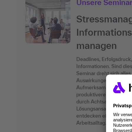
Unsere Semina
Stressmanag
Informations
managen
Deadlines, Erfolgsdruck
Informationen. Sind die
Seminar dreht sich all
Auswirkungen auf unser 
Aufmerksamkeitsmanage
produktiveren Umgang mi
durch Achtsamkeit (MBSR
Lösungsansatz im Umgan
entdecken eigene Ressou
Arbeitsalltag.