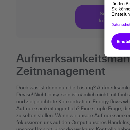
Seminar: St
Informationsf
Aufmerksamkeitsman
Zeitmanagement
Doch was ist denn nun die Lösung? Aufmerksamk
Devise! Nicht-busy-sein ist nämlich nicht mit faul
und zielgerichtete Konzentration. Energy flows w
Aufmerksamkeit eigentlich? Eine simple Frage, die w
zu selten stellen. Wenn wir unsere Aufmerksamkeit
fokussieren uns auf den Output unseres Handelns,
unserer Umwelt, über die wir kaum Kontrolle habe