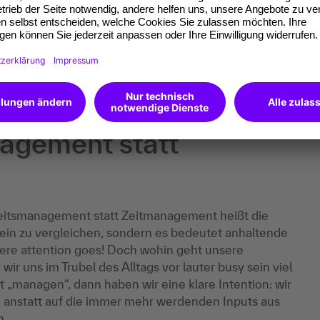
ressmanagement & Achtsamkeit:
lut gelassen & effektiv managen
agement statt
eitsmanagement statt Zeitmanagement heißt die
 sein zu vergleichen, sondern es bedeutet anhaltende
here attention goes! Doch wohin geht unsere
ir uns im Trubel des Alltags vor lauter busy sein viel
 „managen“, dann haben wir eine klare Intention: wir
 anstatt auf die immer mehr werdenden Inputs aus
n.