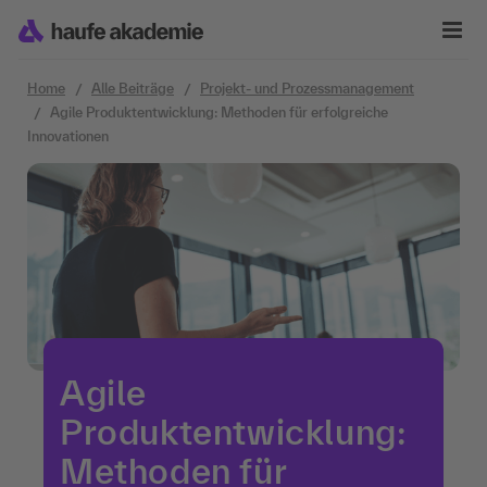
Zum Inhalt springen
Home
Alle Beiträge
Projekt- und Prozessmanagement
Agile Produktentwicklung: Methoden für erfolgreiche
Innovationen
Agile
Produktentwicklung:
Methoden für