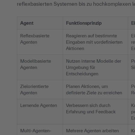
reflexbasierten Systemen bis zu hochkomplexen
Agent
Funktionsprinzip
E
Reflexbasierte
Reagieren auf bestimmte
E
Agenten
Eingaben mit vordefinierten
r
Aktionen
E
Modellbasierte
Nutzen interne Modelle der
P
Agenten
Umgebung für
S
Entscheidungen
Zielorientierte
Planen Aktionen, um
P
Agenten
definierte Ziele zu erreichen
R
Lernende Agenten
Verbessern sich durch
K
Erfahrung und Feedback
p
E
Multi-Agenten-
Mehrere Agenten arbeiten
K