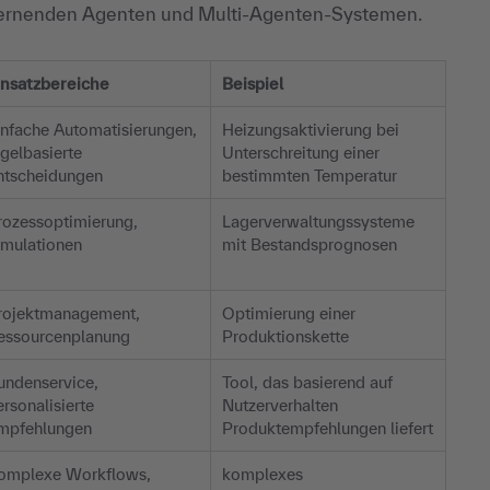
 lernenden Agenten und Multi-Agenten-Systemen.
insatzbereiche
Beispiel
infache Automatisierungen,
Heizungsaktivierung bei
egelbasierte
Unterschreitung einer
ntscheidungen
bestimmten Temperatur
rozessoptimierung,
Lagerverwaltungssysteme
imulationen
mit Bestandsprognosen
rojektmanagement,
Optimierung einer
essourcenplanung
Produktionskette
undenservice,
Tool, das basierend auf
ersonalisierte
Nutzerverhalten
mpfehlungen
Produktempfehlungen liefert
omplexe Workflows,
komplexes