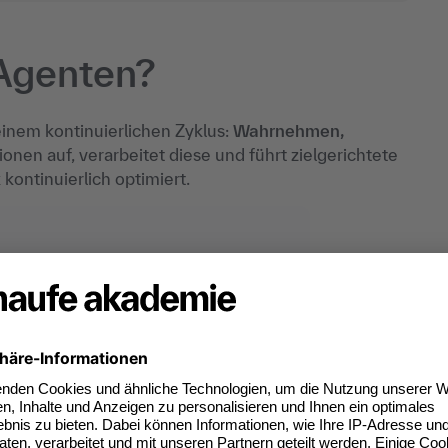
-Agenten?
einem kontinuierlichen Zyklus:
Wahrnehmen,
onen auf, verarbeitet diese und führt zielgerichtete
kontinuierlich optimiert.