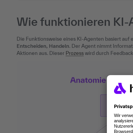
Wie funktionieren KI
Die Funktionsweise eines KI-Agenten basiert auf 
Entscheiden, Handeln
. Der Agent nimmt Informati
Aktionen aus. Dieser
Prozess
wird durch Feedback 