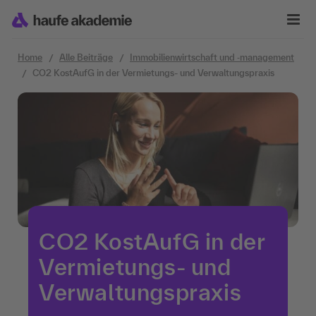
Zum Inhalt springen
Home
Alle Beiträge
Immobilienwirtschaft und ‐management
CO2 KostAufG in der Vermietungs- und Verwaltungspraxis
CO2 KostAufG in der
Vermietungs- und
Verwaltungspraxis