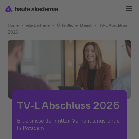
Zum Inhalt springen
Home
Alle Beiträge
Öffentlicher Dienst
TV-L Abschluss
2026
TV-L Abschluss 2026
Ergebnisse der dritten Verhandlungsrunde
in Potsdam