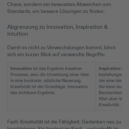
Chaos, sondern ein bewusstes Abweichen von
Standards, um bessere Lösungen zu finden.
Abgrenzung zu Innovation, Inspiration &
Intuition
Damit es nicht zu Verwechslungen kommt, lohnt
sich ein kurzer Blick auf verwandte Begriffe:
Innovation
ist das Ergebnis kreativer
Inspiration i
st 
Prozesse, also die Umsetzung einer Idee
beziehungsweis
in eine konkrete, nützliche Neuerung.
der eine Idee a
Kreativität ist die Grundlage, Innovation
Sie kann durch
das sichtbare Ergebnis.
Beobachtungen 
führt aber nich
Kreativität.
Fazit: Kreativität ist die Fähigkeit, Gedanken neu zu
kombinieren. Sie beginnt im Kopf – und schafft im