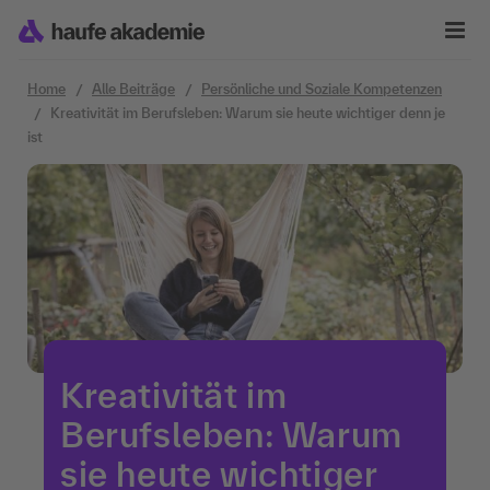
Zum Inhalt springen
Home
Alle Beiträge
Persönliche und Soziale Kompetenzen
Kreativität im Berufsleben: Warum sie heute wichtiger denn je
ist
Kreativität im
Berufsleben: Warum
sie heute wichtiger