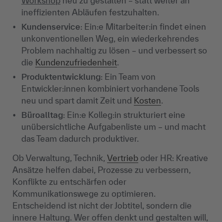
Workshop
neu zu gestalten – statt weiter an
ineffizienten Abläufen festzuhalten.
Kundenservice
: Ein:e Mitarbeiter:in findet einen
unkonventionellen Weg, ein wiederkehrendes
Problem nachhaltig zu lösen – und verbessert so
die
Kundenzufriedenheit
.
Produktentwicklung
: Ein Team von
Entwickler:innen kombiniert vorhandene Tools
neu und spart damit Zeit und
Kosten
.
Büroalltag
: Ein:e Kolleg:in strukturiert eine
unübersichtliche Aufgabenliste um – und macht
das Team dadurch produktiver.
Ob Verwaltung, Technik,
Vertrieb
oder HR: Kreative
Ansätze helfen dabei, Prozesse zu verbessern,
Konflikte zu entschärfen oder
Kommunikationswege zu optimieren.
Entscheidend ist nicht der Jobtitel, sondern die
innere Haltung. Wer offen denkt und gestalten will,