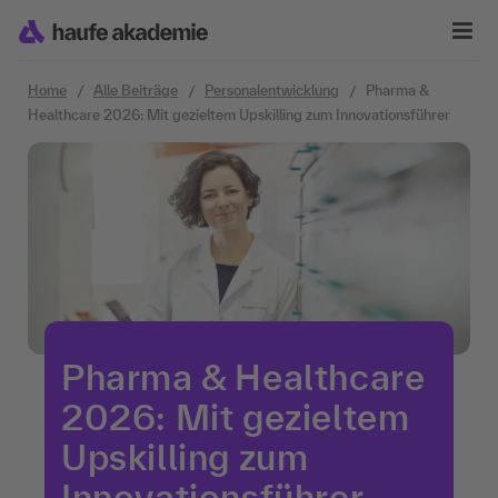
Zum Inhalt springen
Home
Alle Beiträge
Personalentwicklung
Pharma &
Healthcare 2026: Mit gezieltem Upskilling zum Innovationsführer
Pharma & Healthcare
2026: Mit gezieltem
Upskilling zum
Innovationsführer