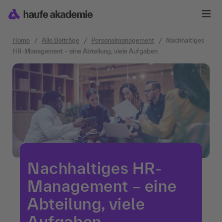
Zum Inhalt springen
Home
Alle Beiträge
Personalmanagement
Nachhaltiges
HR-Management – eine Abteilung, viele Aufgaben
Nachhaltiges HR-
Management – eine
Abteilung, viele
Aufgaben