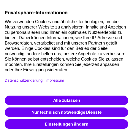
Die letzten Artikel
Führung im KI-Zeitalter: Wie Human-AI-Leadership Teams
stark macht
Operatives Personalmanagement: Aufgaben, Prozesse
und Grundlagen im Überblick
KI Texte menschlicher machen und unverwechselbar
bleiben
KI-Projekte zum Erfolg bringen
AGB
Impressum
Datenschutz
Cookie-Einstellungen
Facebook
LinkedIn
Instagram
Xing
YouTube
TikTok