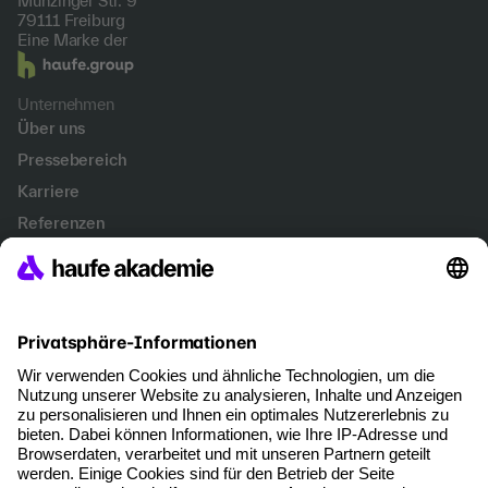
Munzinger Str. 9
79111 Freiburg
Eine Marke der
Unternehmen
Über uns
Pressebereich
Karriere
Referenzen
Soziale Verantwortung
Fakten
Services
Newsletter
Events & Webinare
Account Management
Kontakt & Support
Kontakt
+49 761 898 4060