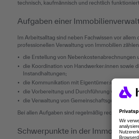
technisch, kaufmännisch und rechtlich funktionier
Aufgaben einer Immobilienverwal
Im Arbeitsalltag sind neben Fachwissen vor allem 
professionellen Verwaltung von Immobilien zähle
die Erstellung von Nebenkostenabrechnungen u
die Koordination von Handwerker:innen sowie d
Instandhaltungen;
die Kommunikation mit Eigentümer:innen, Miet
die Vorbereitung und Durchführung von Eigen
die Verwaltung von Gemeinschaftsgeldern und 
Bei allen Aufgaben sind regelmäßig rechtliche Fra
Schwerpunkte in der Immobilienv