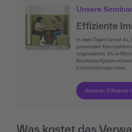
Unsere Semina
Effiziente I
In zwei Tagen lernst du
passenden Kennzahlen und
organisieren. Du erfähr
Routineaufgaben einsetz
Entscheidungen hast.
Seminar: Effiziente
Was kostet das Verwal