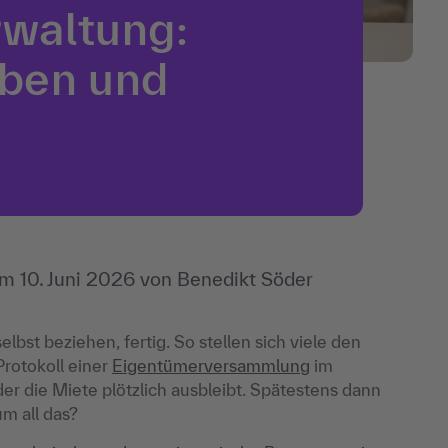
rwaltung:
aben und
Am
10. Juni 2026
von
Benedikt Söder
st beziehen, fertig. So stellen sich viele den
Protokoll einer
Eigentümerversammlung
im
der die Miete plötzlich ausbleibt. Spätestens dann
um all das?