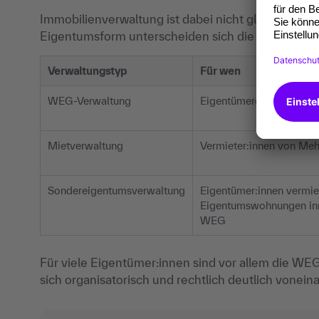
Immobilienverwaltung ist dabei nicht gleich Immo
Eigentumsform unterscheiden sich die Aufgaben d
Verwaltungstyp
Für wen
WEG-Verwaltung
Eigentümergemeinschaf
Mietverwaltung
Vermieter:innen von Meh
Sondereigentumsverwaltung
Eigentümer:innen vermie
Eigentumswohnungen inn
WEG
Für viele Eigentümer:innen sind vor allem die WE
sich organisatorisch und rechtlich deutlich vonein