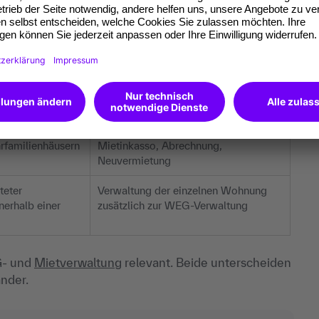
bilienverwaltung. Je nach Verwaltungstyp und
eutlich:
Schwerpunkt
ten
Gemeinschaftseigentum,
Versammlungen, Rücklagen
rfamilienhäusern
Mietinkasso, Abrechnung,
Neuvermietung
teter
Verwaltung der einzelnen Wohnung
erhalb einer
zusätzlich zur WEG-Verwaltung
G- und
Mietverwaltung
relevant. Beide unterscheiden
ander.