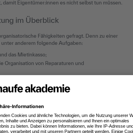
t, damit Eigentümer:innen es nicht selbst tun müssen.
tung im Überblick
organisatorische Fähigkeiten gefragt. Denn zu einer
n unter anderem folgende Aufgaben:
nd das Mietinkasso;
ie Organisation von Reparaturen und
er:innen, Behörden und Versorgungsunternehmen;
tümerversammlungen;
Instandhaltungsrücklagen.
gestellungen korrekt einzuordnen.
erwaltung nach Immobilientyp