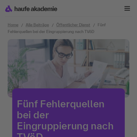
Zum Inhalt springen
Home
Alle Beiträge
Öffentlicher Dienst
Fünf
Fehlerquellen bei der Eingruppierung nach TVöD
Fünf Fehlerquellen
bei der
Eingruppierung nach
TVöD