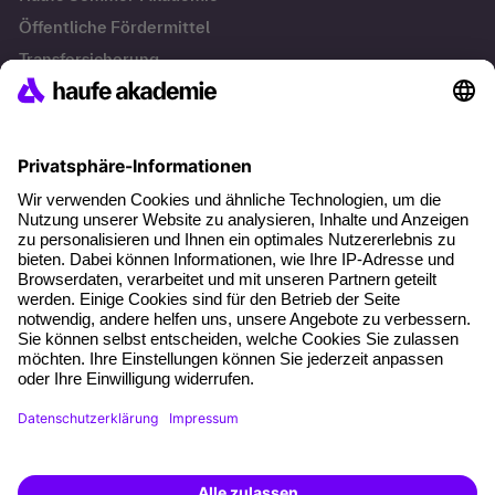
Öffentliche Fördermittel
Transfersicherung
Die letzten Artikel
Führung im KI-Zeitalter: Wie Human-AI-Leadership Teams
stark macht
Operatives Personalmanagement: Aufgaben, Prozesse
und Grundlagen im Überblick
KI Texte menschlicher machen und unverwechselbar
bleiben
KI-Projekte zum Erfolg bringen
AGB
Impressum