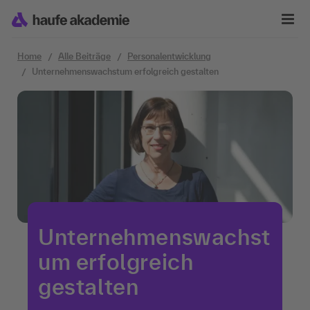
Zum Inhalt springen
Home
Alle Beiträge
Personalentwicklung
Unternehmenswachstum erfolgreich gestalten
Unternehmenswachst
um erfolgreich
gestalten