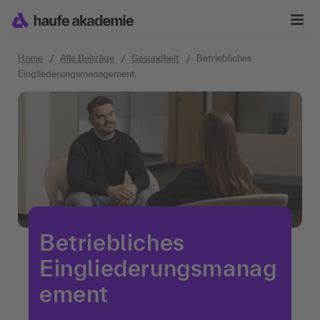
Zum Inhalt springen
Home
Alle Beiträge
Gesundheit
Betriebliches
Eingliederungsmanagement
Betriebliches
Eingliederungsmanag
ement