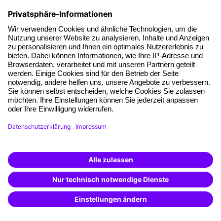
Gesunde Führung: Warum
mentale Gesundheit Chefsache
ist
Zum
Seminarangebot
von
Gesundheitsmanagement
Newsletter