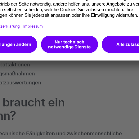
rs
fsraums
viceanfragen
battaktionen
ungsmaßnahmen
atzauswertungen
braucht ein
nn?
 technische Fähigkeiten und zwischenmenschliche