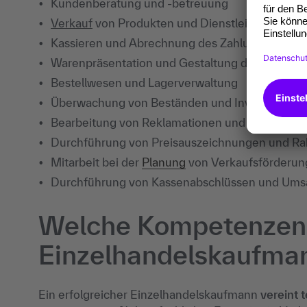
Kundenberatung und -betreuung
Verkauf
von Produkten und Dienstleistungen
Kassieren und Abrechnung des Zahlungsverkeh
Warenpräsentation und Gestaltung des Verkau
Bestellwesen und Lagerverwaltung
Überwachung von Beständen und Inventuren
Bearbeitung von Reklamationen und Kundenser
Durchführung von Preisauszeichnungen und Ra
Mitarbeit bei der
Planung
von Verkaufsförder
Durchführung von Kassenabschlüssen und Ums
Welche Kompetenzen 
Einzelhandelskaufma
Ein erfolgreicher Einzelhandelskaufmann
vereint