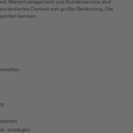
erkauf, Warenmanagement und Kundenservice sind
ceorientiertes Denken von großer Bedeutung. Die
olgenden kennen.
ereichen
ng
ystemen
d -strategien