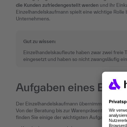
die Kunden zufriedengestellt werden
und ihr Eink
Einzelhandelskaufmann spielt eine wichtige Rolle
Unternehmens.
Gut zu wissen:
Einzelhandelskaufleute haben zwar zwei freie
eingesetzt und haben so nicht zwangsläufig e
Aufgaben eines Einz
Der Einzelhandelskaufmann übernimmt
vielfälti
Von der Beratung bis zur Warenpräsentation – er s
finden Sie einige der wichtigsten Aufgaben eines