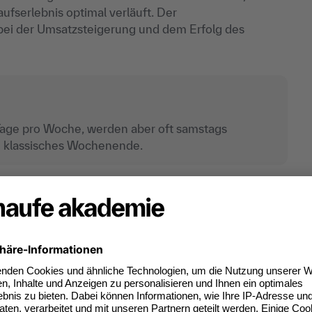
aufserlebnis optimal verläuft. Der
 bei der Umsatzsteigerung und dem Erfolg des
 Tage pro Woche, werden aber oft samstags
in klassisches Wochenende.
elhandelskaufmanns
ge Aufgaben im Verkauf und der Kundenbetreuung
.
orgt für ein optimales Einkaufserlebnis. Im Folgenden
 Einzelhandelskaufmanns.