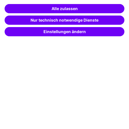
Pressebereich
Weiterbildung finden -
Karriere
mit KI-Power!
Beschreibe was du suchst und erhalte
Referenzen
passende Weiterbildungen vom
KI-Berater
– schnell und treffsicher.
Soziale Verantwortung
Fakten
Über unser Angebot
Planungssicherheit
Freie Seminarplätze
Qualitätsstandards
Planung und Locations
Fördermöglichkeiten
Weiterbildungs-App
Unternehmenslösungen