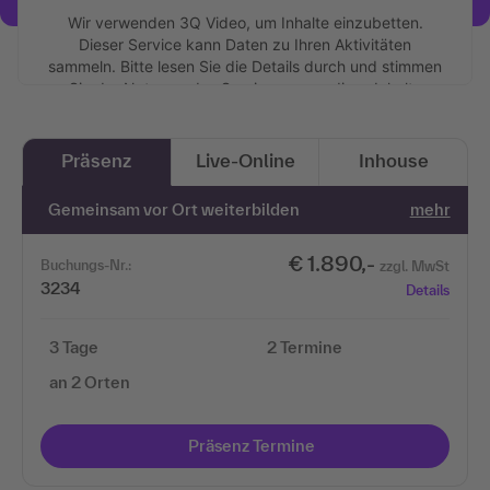
Wir verwenden 3Q Video, um Inhalte einzubetten.
Dieser Service kann Daten zu Ihren Aktivitäten
sammeln. Bitte lesen Sie die Details durch und stimmen
Sie der Nutzung des Service zu, um diese Inhalte
anzuzeigen.
Mehr Informationen
Präsenz
Live-Online
Inhouse
Gemeinsam vor Ort weiterbilden
mehr
Akzeptieren
€ 1.890,-
Buchungs-Nr.:
zzgl. MwSt
3234
Details
3 Tage
2 Termine
an 2 Orten
Präsenz Termine