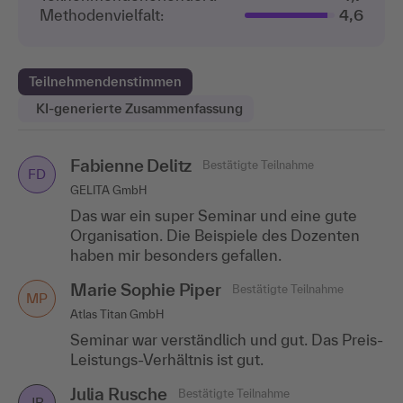
Methodenvielfalt:
4,6
Teilnehmendenstimmen
KI-generierte Zusammenfassung
Fabienne Delitz
Jennifer Olbrich
Bestätigte Teilnahme
Bestätigte Teilnahme
FD
JO
GELITA GmbH
VdS Schadenverhütung GmbH
Das war ein super Seminar und eine gute
Der Lerninhalt wurde sehr gut rübergebracht
Organisation. Die Beispiele des Dozenten
und der motivierte Dozent hatte viele
haben mir besonders gefallen.
Praxisbeispiele und Anregungen.
Marie Sophie Piper
Carolin Heinzelmann
Bestätigte Teilnahme
Bestätigte Teilnahme
MP
CH
Atlas Titan GmbH
MGH GussTec GmbH & Co.KG
Seminar war verständlich und gut. Das Preis-
Die Art, wie Herr Fischbach die Themen
Leistungs-Verhältnis ist gut.
einem beibringen kann, gefällt mir. Es macht
sehr viel Spaß zu lernen!
Julia Rusche
Bestätigte Teilnahme
JR