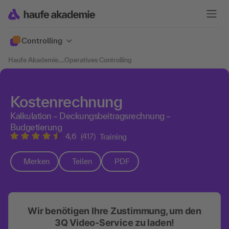
Controlling
Haufe Akademie
....
Operatives Controlling
Kostenrechnung
Kalkulation – Deckungsbeitragsrechnung –
Budgetierung
4,6
(417)
Training
Merken
Teilen
PDF
Wir benötigen Ihre Zustimmung, um den
3Q Video-Service zu laden!