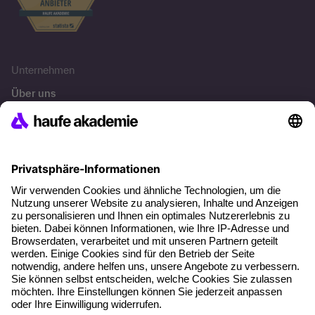
Unternehmen
Über uns
Pressebereich
Karriere
Referenzen
Soziale Verantwortung
Fakten
Über unser Angebot
Planungssicherheit
Freie Seminarplätze
Qualitätsstandards