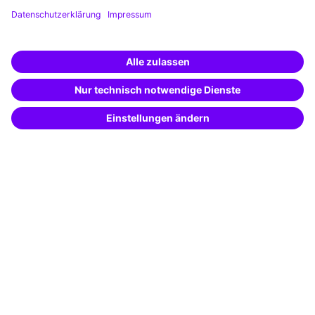
Planung und Locations
Fördermöglichkeiten
Weiterbildung finden -
Weiterbildungs-App
mit KI-Power!
Beschreibe was du suchst und erhalte
Unternehmenslösungen
passende Weiterbildungen vom
KI-Berater
– schnell und treffsicher.
Besondere Angebote
Potenzialanalyse
Transfercoaching
Coaching
Kontakt & Support
Kontakt
FAQ
+49 761 595339-00