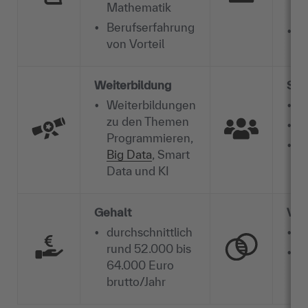
Mathematik
A
Berufserfahrung
B
von Vorteil
Weiterbildung
Soft
Weiterbildungen
K
zu den Themen
Ü
Programmieren,
s
Big Data
, Smart
E
Data und KI
Gehalt
Ver
durchschnittlich
D
rund 52.000 bis
D
64.000 Euro
brutto/Jahr