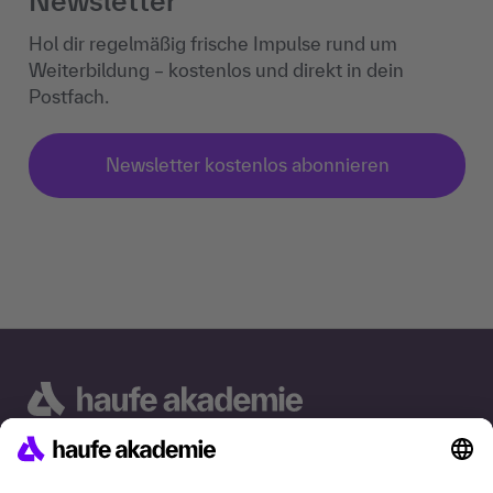
Newsletter
Hol dir regelmäßig frische Impulse rund um
Weiterbildung – kostenlos und direkt in dein
Postfach.
Newsletter kostenlos abonnieren
Haufe Akademie GmbH & Co. KG
Munzinger Str. 9