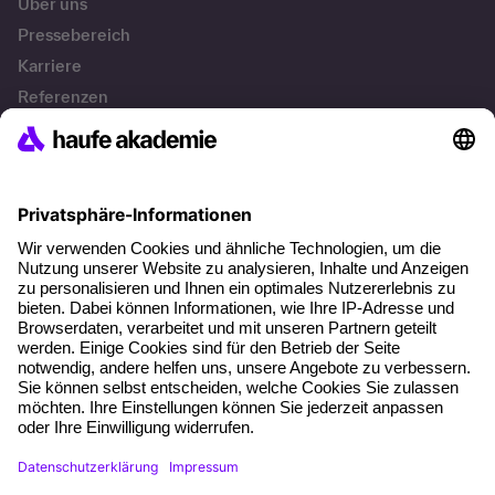
Über uns
Pressebereich
Karriere
Referenzen
Soziale Verantwortung
Fakten
Lösungen
Persönliche Weiterbildung
Unternehmenslösungen
Kontakt & Support
Kontakt
FAQs
AGB
Impressum
Datenschutz
Cookie-Einstellungen
Vertrag widerrufen