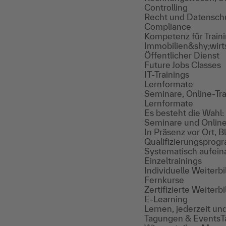
Controlling
Recht und Datensch
Compliance
Kompetenz für Train
Immobilien&shy;wir
Öffentlicher Dienst
Future Jobs Classes
IT-Trainings
Lernformate
Seminare, Online-Tra
Lernformate
Es besteht die Wahl:
Seminare und Online
In Präsenz vor Ort, 
Qualifizierungspro
Systematisch aufein
Einzeltrainings
Individuelle Weiterbi
Fernkurse
Zertifizierte Weiterb
E-Learning
Lernen, jederzeit und
Tagungen & Events
T