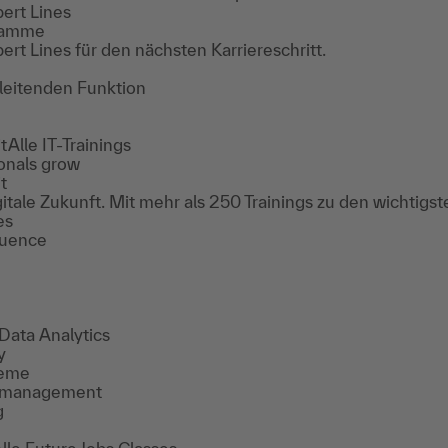
ert Lines
gramme
ert Lines für den nächsten Karriereschritt.
 leitenden Funktion
it
Alle IT-Trainings
onals grow
it
gitale Zukunft. Mit mehr als 250 Trainings zu den wichtigs
es
fluence
Data Analytics
y
teme
ktmanagement
g