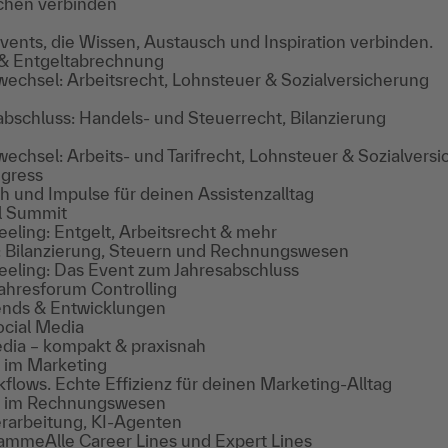
chen verbinden
ents, die Wissen, Austausch und Inspiration verbinden.
 & Entgeltabrechnung
echsel: Arbeitsrecht, Lohnsteuer & Sozialversicherung
bschluss: Handels- und Steuerrecht, Bilanzierung
chsel: Arbeits- und Tarifrecht, Lohnsteuer & Sozialvers
ngress
ch und Impulse für deinen Assistenzalltag
l Summit
eling: Entgelt, Arbeitsrecht & mehr
 Bilanzierung, Steuern und Rechnungswesen
eeling: Das Event zum Jahresabschluss
ahresforum Controlling
ends & Entwicklungen
ocial Media
edia – kompakt & praxisnah
I im Marketing
kflows. Echte Effizienz für deinen Marketing-Alltag
KI im Rechnungswesen
erarbeitung, KI-Agenten
gramme
Alle Career Lines und Expert Lines