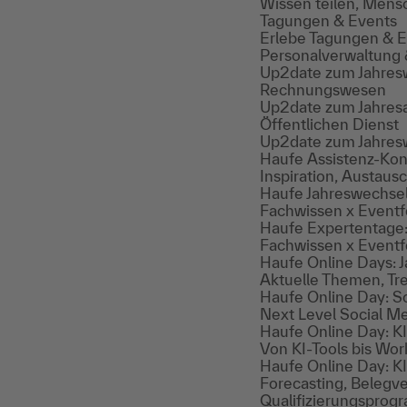
Wissen teilen, Mens
Tagungen & Events
Erlebe Tagungen & Ev
Personalverwaltung
Up2date zum Jahresw
Rechnungswesen
Up2date zum Jahresa
Öffentlichen Dienst
Up2date zum Jahreswe
Haufe Assistenz-Ko
Inspiration, Austaus
Haufe Jahreswechse
Fachwissen x Eventfe
Haufe Expertentage:
Fachwissen x Eventf
Haufe Online Days: J
Aktuelle Themen, Tr
Haufe Online Day: S
Next Level Social M
Haufe Online Day: K
Von KI-Tools bis Wor
Haufe Online Day: 
Forecasting, Belegv
Qualifizierungspro