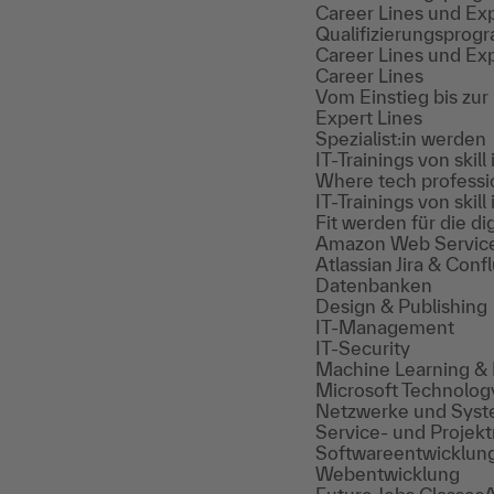
Career Lines und Exp
Qualifizierungspro
Career Lines und Exp
Career Lines
Vom Einstieg bis zur
Expert Lines
Spezialist:in werden
IT-Trainings von skill 
Where tech professi
IT-Trainings von skill 
Fit werden für die di
Amazon Web Servic
Atlassian Jira & Con
Datenbanken
Design & Publishing
IT-Management
IT-Security
Machine Learning & 
Microsoft Technolog
Netzwerke und Sys
Service- und Proje
Softwareentwicklun
Webentwicklung