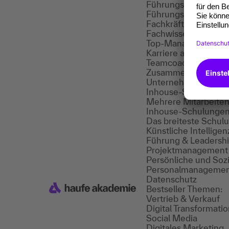
Führungskräfte Coa
Führungspotenziale 
Fachkräfte Coaching
Fachwissen vertiefe
Top-Management Co
Karriere als Leader g
Teamcoaching
Zusammenarbeit för
Unternehmenslösun
Inhouse-Schulunge
Mehrere Mitarbeitend
Inhouse-Schulunge
Das breiteste Schul
Künstliche Intelligen
Führung & Leadersh
Projektmanagement
Persönliche und Soz
Personalmanageme
Datenschutz
Bestseller Themen:
Vertrieb & Verkauf
Digital Transforma
Social Media
Digitales Marketing