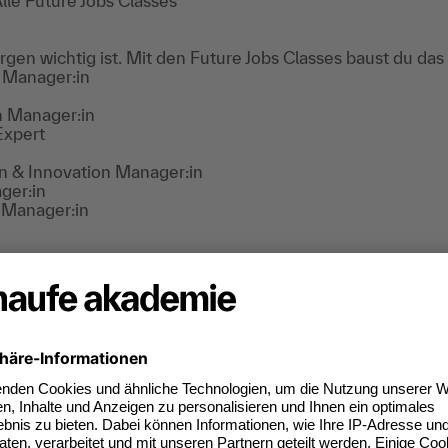
lle Future Jobs Classes
en wichtig ist. Mit den Future Jobs Classes baust du das S
n Manager:in
n Manager:in
Expert
on & Innovation Manager:in
ger:in
n Manager:in
ngineer
nalyst
k Strategist
er:in
lle Business Coaching-Angebote
terentwicklung