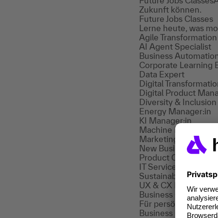
Future Jobs Classes
A
Zukunft können.
Future Jobs Classes
Lerne heute, was morg
Agile Transformatio
AI Agent Specialist
Business Automatio
Corporate Learning 
Data Expert
Digital Transformati
Digital Product Mana
Diversity & Inclusio
Energy Manager:in
KI Manager:in
Machine Learning E
Marketing & Sales A
New Business and Ris
Product Owner
IT Service Owner
Sustainability Manag
UX & CX Manager:in
Business Coaching
A
Für persönliche Wei
Business Coaching