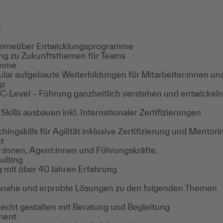
t
amme
über Entwicklungsprogramme
ung zu Zukunftsthemen für Teams
amme
lar aufgebaute Weiterbildungen für Mitarbeiter:innen un
ip
s C-Level – Führung ganzheitlich verstehen und entwickeln
ills ausbauen inkl. Internationaler Zertifizierungen
ngskills für Agilität inklusive Zertifizierung und Mentori
t
innen, Agent:innen und Führungskräfte.
ulting
g mit über 40 Jahren Erfahrung
ätsnahe und erprobte Lösungen zu den folgenden Themen
echt gestalten mit Beratung und Begleitung
ment