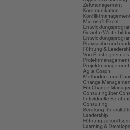
Zeitmanagement
Kommunikation
Konfliktmanagemen
Microsoft Excel
Entwicklungsprogr
Gezielte Weiterbild
Entwicklungsprogr
Praxisnahe und modu
Führung & Leadersh
Von Einsteiger:in bi
Projektmanagement
Projektmanagement Sk
Agile Coach
Methoden- und Coachi
Change Managemen
Für Change Manager:
Consulting
über Cons
Individuelle Beratun
Consulting
Beratung für realit
Leadership
Führung zukunftsger
Learning & Develop