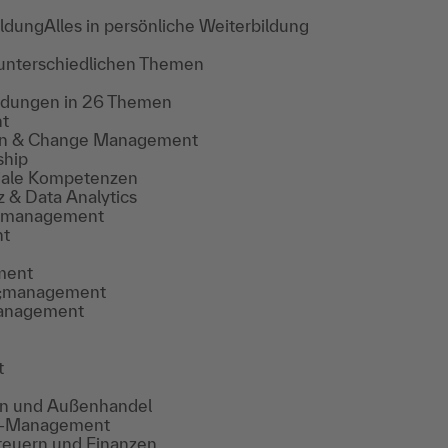
ildung
Alles in persönliche Weiterbildung
 unterschiedlichen Themen
ildungen in 26 Themen
t
tion & Change Management
ship
ziale Kompetenzen
z & Data Analytics
ssmanagement
nt
ment
y;management
anagement
t
ain und Außenhandel
ce-Management
euern und Finanzen