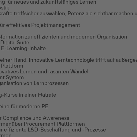
ng für neues und zukunftsfähiges Lernen
stik
räfte treffsicher auswählen, Potenziale sichtbar machen 
für effektives Projektmanagement
sformation zur effizienten und modernen Organisation
Digital Suite
 E-Learning-Inhalte
 einer Hand: Innovative Lerntechnologie trifft auf außerg
 Plattform
novatives Lernen und rasanten Wandel
nt System
ganisation von Lernprozessen
-Kurse in einer Flatrate
eine für moderne PE
ür Compliance und Awareness
ormen
über Procurement Plattformen
ür effiziente L&D-Beschaffung und -Prozesse
ormen