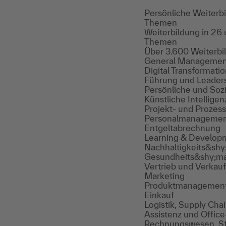
Persönliche Weiterb
Themen
Weiterbildung in 26
Themen
Über 3.600 Weiterb
General Managemen
Digital Transforma
Führung und Leader
Persönliche und So
Künstliche Intelligen
Projekt- und Proze
Personalmanageme
Entgeltabrechnung
Learning & Develop
Nachhaltigkeits&sh
Gesundheits&shy;m
Vertrieb und Verkauf
Marketing
Produktmanagemen
Einkauf
Logistik, Supply Ch
Assistenz und Offi
Rechnungswesen, St