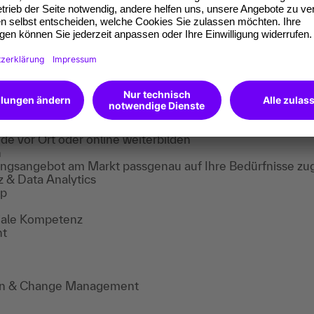
ching
entfalten und Spitzenleistungen erreichen
n und berufliche Kompetenzen ausbauen
aching
estalten und Ziele erreichen
dern und Teamdynamik verbessern
gen
Alle Unternehmenslösungen
n
Inhouse-Schulungen entdecken
e vor Ort oder online weiterbilden
n
ungsangebot am Markt passgenau auf Ihre Bedürfnisse zu
z & Data Analytics
ip
iale Kompetenz
nt
tion & Change Management