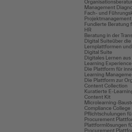
Organisationsberatu
Management Diagno
Fach- und Führungsk
Projektmanagement
Fundierte Beratung 
HR
Beratung in der Tran
Digital Suite
über die 
Lernplattformen und
Digital Suite
Digitales Lernen aus
Learning Experience
Die Plattform für in
Learning Manageme
Die Plattform zur Or
Content Collection
Kuratierte E-Learning
Content Kit
Microlearning-Baust
Compliance College
Pflichtschulungen f
Procurement Plattf
Plattformlösungen f
Procurement Plattf