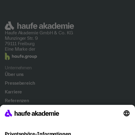
Haufe Akademie GmbH &
Co. KG
Munzinger Str. 9
79111 Freiburg
Eine Marke der
Unternehmen
Über uns
Pressebereich
Karriere
Referenzen
Soziale Verantwortung
Fakten
Services
Newsletter