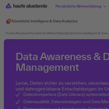
Persönliche Weiterbildung
Künstliche Intelligenz & Data Analytics
Haufe Akademie
Persönliche Weiterbildung
Künstliche Intelligenz & Data
Data Awareness & 
Management
Lerne, Daten sicher zu verstehen, verantw
und datengetriebene Entscheidungen im 
Datenkompetenz (Data Literacy) systematis
Datenqualität, Datenstrategien und Data Ma
Datenanalysen und datenbasierte Entscheid