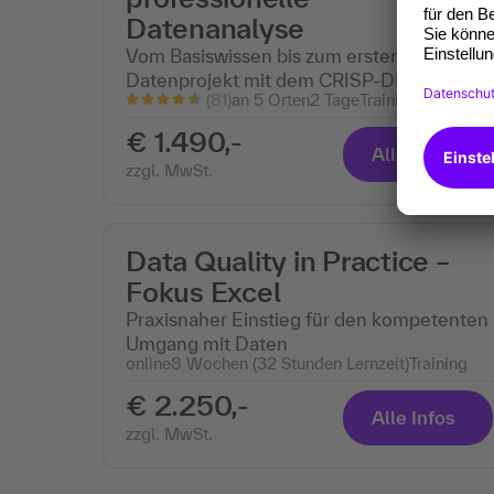
Datenanalyse
Vom Basiswissen bis zum ersten
Datenprojekt mit dem CRISP-DM-Prozess
(81)
an 5 Orten
2 Tage
Training
€ 1.490,-
Alle Infos
zzgl. MwSt.
Data Quality in Practice –
Fokus Excel
Praxisnaher Einstieg für den kompetenten
Umgang mit Daten
online
8 Wochen (32 Stunden Lernzeit)
Training
€ 2.250,-
Alle Infos
zzgl. MwSt.