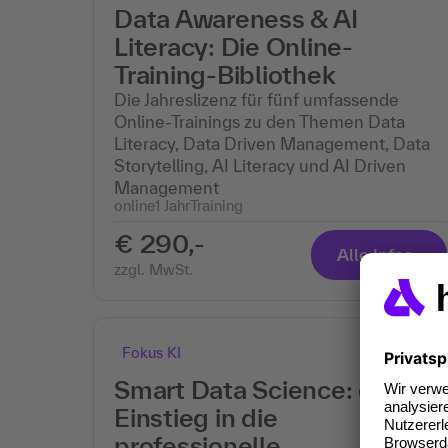
Data Awareness & AI
Literacy: Die Online-
Training-Bibliothek
Die Jahreslizenz für fünf umfassende
Online-Trainings zu den Themen Data
Literacy, Data Driven Management, Data
Storytelling, AI Literacy und AI Driven
Management
online
1 Jahr
Training
€ 290,-
Alle Infos
zzgl. MwSt.
Fokus KI
Smart Data Science: dein
Einstieg in die
professionelle