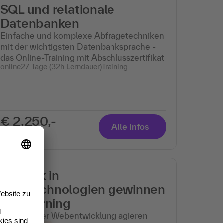
SQL und relationale
Datenbanken
Einfache und komplexe Abfragetechniken
mit der wichtigsten Datenbanksprache -
das Online-Training mit Abschlusszertifikat
online
27 Tage (32h Lerndauer)
Training
€ 2.250,-
Alle Infos
zzgl. MwSt.
Einblick in
Webtechnologien gewinnen
| E-Learning
Sicher in der Webentwicklung agieren