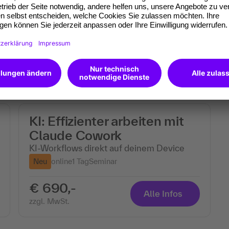
digitale Unternehmenssteuerung
(213)
an 3 Orten und online
2 Tage
Seminar
€ 1.490,-
Alle Infos
zzgl. MwSt.
KI: Effizienter arbeiten mit
Claude Cowork
KI-Workflows direkt auf deinem Device
Neu
online
1 Tag
Seminar
€ 690,-
Alle Infos
zzgl. MwSt.