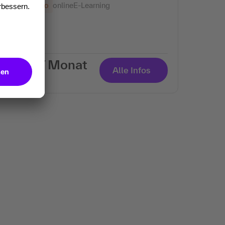
Content-Abo
online
E-Learning
€ 39,- / Monat
Alle Infos
zzgl. MwSt.