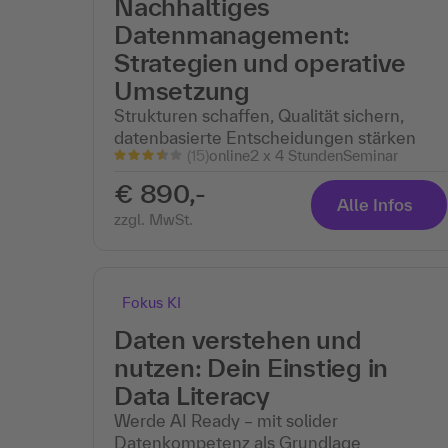
Nachhaltiges
Datenmanagement:
Strategien und operative
Umsetzung
Strukturen schaffen, Qualität sichern,
datenbasierte Entscheidungen stärken
(15)
online
2 x 4 Stunden
Seminar
€ 890,-
Alle Infos
zzgl. MwSt.
Fokus KI
Daten verstehen und
nutzen: Dein Einstieg in
Data Literacy
Werde AI Ready – mit solider
Datenkompetenz als Grundlage