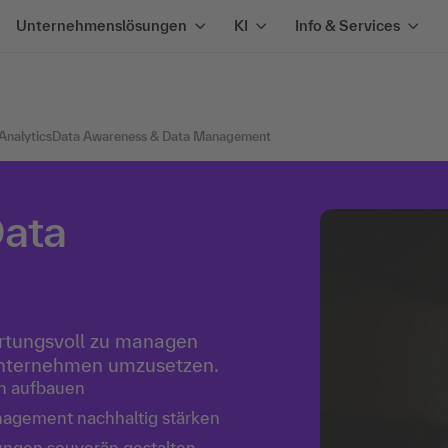
Unternehmenslösungen
KI
Info & Services
 Analytics
Data Awareness & Data Management
Data
ortungsvoll zu managen
Unternehmen umzusetzen.
ch aufbauen
nagement nachhaltig stärken
ungen souverän gestalten