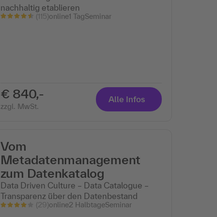
nachhaltig etablieren
(115)
online
1 Tag
Seminar
€ 840,-
Alle Infos
zzgl. MwSt.
Vom
Metadatenmanagement
zum Datenkatalog
Data Driven Culture – Data Catalogue –
Transparenz über den Datenbestand
(29)
online
2 Halbtage
Seminar