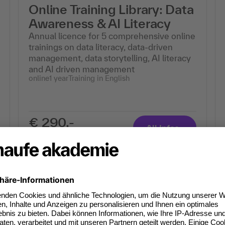
Online Training Library: Data
Awareness & AI Literacy
Annual licence for 5 comprehensive online
trainings on data literacy, data-driven
management, data storytelling, AI literacy
and AI driven management
online
1 year
Training in English
€ 290,-
All Infos
excl. VAT
Fokus KI
Digitale Transformation im
Controlling
Strategien, Tools und Use Cases für eine