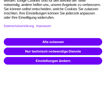
Eine Marke der
Unternehmen
Über uns
Pressebereich
Weiterbildung finden -
Karriere
mit KI-Power!
Beschreibe was du suchst und erhalte
Referenzen
passende Weiterbildungen vom
KI-Berater
– schnell und treffsicher.
Soziale Verantwortung
Fakten
Über unser Angebot
Planungssicherheit
Freie Seminarplätze
Qualitätsstandards