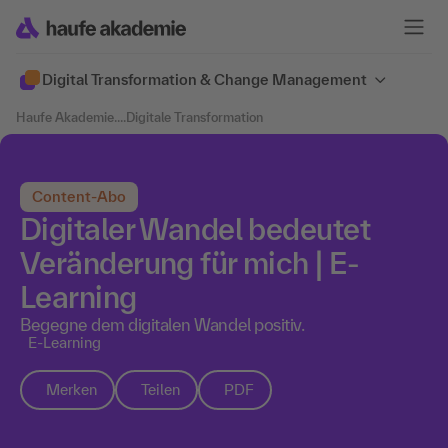
Digital Transformation & Change Management
Haufe Akademie
....
Digitale Transformation
Content-Abo
Digitaler Wandel bedeutet
Veränderung für mich | E-
Learning
Begegne dem digitalen Wandel positiv.
E-Learning
Merken
Teilen
PDF