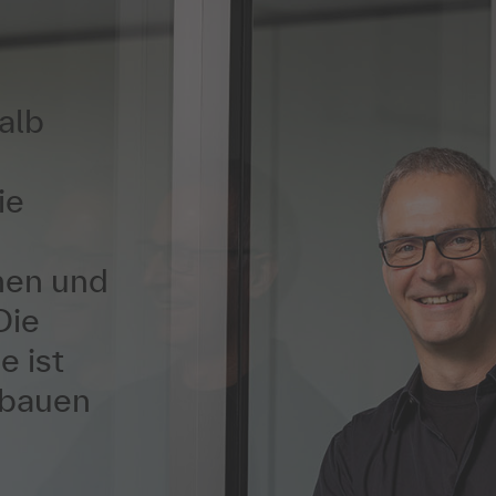
alb
ie
men und
Die
e ist
fbauen