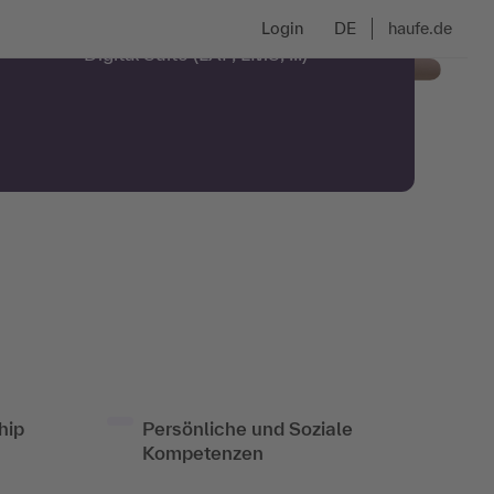
Procurement Plattformen
Login
DE
haufe.de
Suchen
Digital Suite (LXP, LMS, ...)
hip
Persönliche und Soziale
Kompetenzen