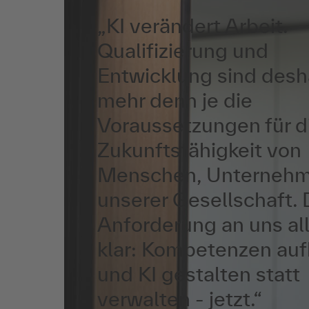
„
KI verändert Arbeit.
Qualifizierung und
Entwicklung sind desh
mehr denn je die
Voraussetzungen für d
Zukunftsfähigkeit von
Menschen, Unterneh
unserer Gesellschaft. 
Anforderung an uns all
klar: Kompetenzen au
und KI gestalten statt
verwalten - jetzt.
“