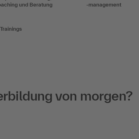
aching und Beratung
-management
-Trainings
Trendradar - Die Skills 
 dich
Was in 
Jahren w
terbildung von morgen?