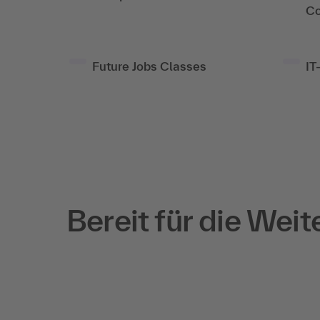
Co
Future Jobs Classes
IT
Dein Skill Boost für Künstliche Intelligenz
KI-Trainings, die
weiterbringen
Bereit für die Wei