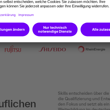
men entwickeln sich mit der
Skills entscheiden über di
die Qualifizierung und En
uflichen
den Fokus und setzt als ei
Weiterbildung im deutschs