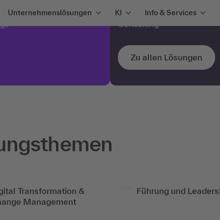
 Coaching
Entwicklungs­programme
Unternehmenslösungen
KI
Info & Services
ngs
Consulting
Zu allen Lösungen
dungsthemen
gital Transformation &
Führung und Leaders
hange Management