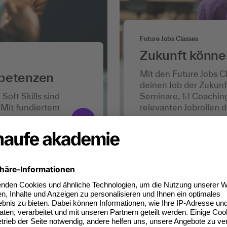
Future Jobs Classes
Zukunft könne
Mit den Future Jobs Cl
mpetenzen
deinen Job der Zukunft
Soft Skills sind
Seminare, 1:1 Coachin
 Mit fundiertem
relevanten Jobrollen 
morgen.