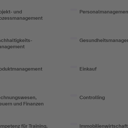
ojekt- und
Personalmanagemen
ozessmanagement
chhaltigkeits­
Gesundheits­manage
anagement
oduktmanagement
Einkauf
chnungswesen,
Controlling
euern und Finanzen
mpetenz für Training,
Immobilienwirtschaft