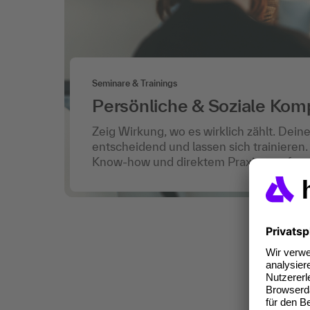
Seminare & Trainings
Persönliche & Soziale Ko
Zeig Wirkung, wo es wirklich zählt. Deine 
entscheidend und lassen sich trainieren.
Know-how und direktem Praxistransfer.