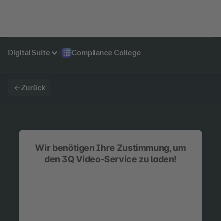
Digital Suite
/
Compliance College
Zurück
Wir benötigen Ihre Zustimmung, um
den 3Q Video-Service zu laden!
Wir verwenden 3Q Video, um Inhalte
einzubetten. Dieser Service kann Daten zu Ihren
Aktivitäten sammeln. Bitte lesen Sie die Details
durch und stimmen Sie der Nutzung des Service
zu, um diese Inhalte anzuzeigen.