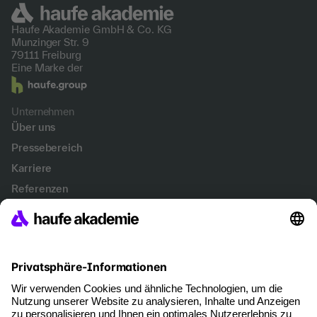
Haufe Akademie GmbH &
Co. KG
Munzinger Str. 9
79111 Freiburg
Eine Marke der
Unternehmen
Über uns
Pressebereich
Karriere
Referenzen
Soziale Verantwortung
Fakten
Services
Newsletter
Events & Webinare
Account Management
Kontakt & Support